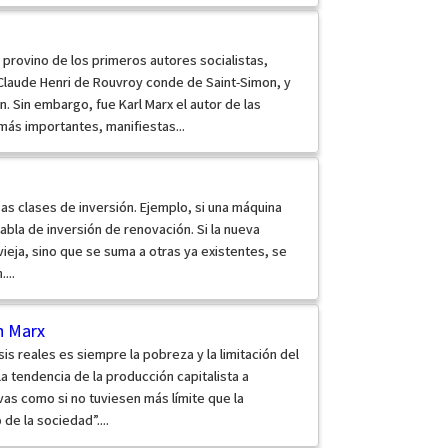
a provino de los primeros autores socialistas,
 Claude Henri de Rouvroy conde de Saint-Simon, y
. Sin embargo, fue Karl Marx el autor de las
más importantes, manifiestas...
as clases de inversión. Ejemplo, si una máquina
habla de inversión de renovación. Si la nueva
ieja, sino que se suma a otras ya existentes, se
...
ún Marx
sis reales es siempre la pobreza y la limitación del
a tendencia de la producción capitalista a
vas como si no tuviesen más límite que la
e la sociedad”....