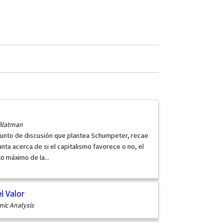
 Blatman
punto de discusión que plantea Schumpeter, recae
unta acerca de si el capitalismo favorece o no, el
o máximo de la...
l Valor
ic Analysis