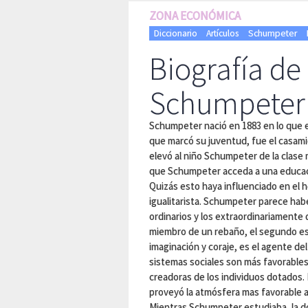
ZONA ECONÓMICA
Diccionario
Artículos
Schumpeter
Biografía de
Schumpeter
Schumpeter nació en 1883 en lo que e
que marcó su juventud, fue el casami
elevó al niño Schumpeter de la clase m
que Schumpeter acceda a una educació
Quizás esto haya influenciado en el
igualitarista. Schumpeter parece hab
ordinarios y los extraordinariamente
miembro de un rebaño, el segundo es u
imaginación y coraje, es el agente d
sistemas sociales son más favorables
creadoras de los individuos dotados. 
proveyó la atmósfera mas favorable a
Mientras Schumpeter estudiaba, la do