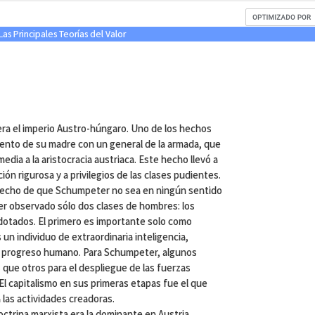
Las Principales Teorías del Valor
ra el imperio Austro-húngaro. Uno de los hechos
ento de su madre con un general de la armada, que
edia a la aristocracia austriaca. Este hecho llevó a
n rigurosa y a privilegios de las clases pudientes.
 hecho de que Schumpeter no sea en ningún sentido
er observado sólo dos clases de hombres: los
 dotados. El primero es importante solo como
n individuo de extraordinaria inteligencia,
el progreso humano. Para Schumpeter, algunos
 que otros para el despliegue de las fuerzas
El capitalismo en sus primeras etapas fue el que
 las actividades creadoras.
ctrina marxista era la dominante en Austria.