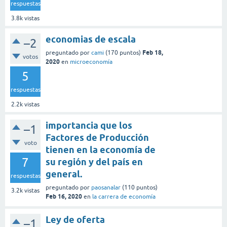
respuestas
3.8k
vistas
economias de escala
–2
Feb 18,
preguntado
por
cami
(
170
puntos)
votos
2020
en
microeconomía
5
respuestas
2.2k
vistas
importancia que los
–1
Factores de Producción
voto
tienen en la economía de
7
su región y del país en
general.
respuestas
preguntado
por
paosanalar
(
110
puntos)
3.2k
vistas
Feb 16, 2020
en
la carrera de economía
Ley de oferta
–1