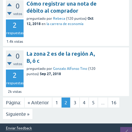
Cómo registrar una nota de
0
débito al comprador
votos
Oct
preguntado
por
Rebeca
(
120
puntos)
2
12, 2018
en
la carrera de economía
respuestas
1.4k
vistas
La zona 2 es de la región A,
0
B, ó c
votos
preguntado
por
Gonzalo Alfonso Tino
(
120
2
Sep 27, 2018
puntos)
respuestas
2k
vistas
Página:
« Anterior
1
2
3
4
5
...
16
Siguiente »
Enviar feedback