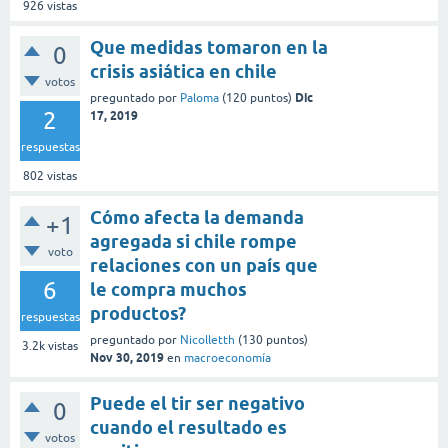
926
vistas
Que medidas tomaron en la
0
crisis asiática en chile
votos
Dic
preguntado
por
Paloma
(
120
puntos)
2
17, 2019
respuestas
802
vistas
Cómo afecta la demanda
+1
agregada si chile rompe
voto
relaciones con un país que
6
le compra muchos
productos?
respuestas
preguntado
por
Nicolletth
(
130
puntos)
3.2k
vistas
Nov 30, 2019
en
macroeconomía
Puede el tir ser negativo
0
cuando el resultado es
votos