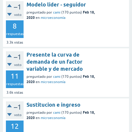
Modelo lider - seguidor
–1
Feb 18,
preguntado
por
cami
(
170
puntos)
voto
2020
en
microeconomía
8
respuestas
3.3k
vistas
Presente la curva de
–1
demanda de un factor
voto
variable y de mercado
11
Feb 18,
preguntado
por
cami
(
170
puntos)
2020
en
microeconomía
respuestas
3.6k
vistas
Sustitucion e ingreso
–1
Feb 18,
preguntado
por
cami
(
170
puntos)
voto
2020
en
microeconomía
12