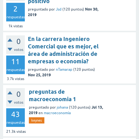
positivo
2
Nov 30,
preguntado
por
Jsd
(
120
puntos)
2019
respuestas
1k
vistas
En la carrera Ingeniero
0
Comercial que es mejor, el
votos
área de administración de
11
empresas o economía?
preguntado
por
nTamarap
(
120
puntos)
respuestas
Nov 25, 2019
3.7k
vistas
preguntas de
0
macroeconomia 1
votos
Jul 13,
preguntado
por
johana
(
120
puntos)
43
2019
en
macroeconomía
keynes
respuestas
21.3k
vistas