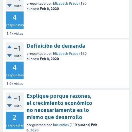
preguntado
por
Elizabeth Prado
(
120
voto
Feb 8, 2020
puntos)
4
respuestas
1.4k
vistas
Definición de demanda
–1
preguntado
por
Elizabeth Prado
(
120
voto
Feb 8, 2020
puntos)
4
respuestas
1.6k
vistas
Explique porque razones,
–1
el crecimiento económico
voto
no necesariamente es lo
2
mismo que desarrollo
Feb
preguntado
por
luis carlos
(
110
puntos)
respuestas
6, 2020