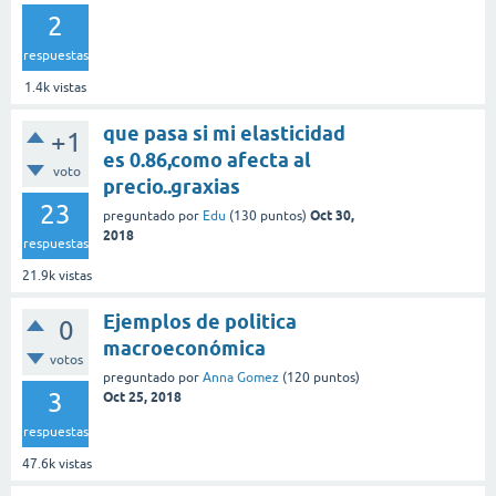
2
respuestas
1.4k
vistas
que pasa si mi elasticidad
+1
es 0.86,como afecta al
voto
precio..graxias
23
Oct 30,
preguntado
por
Edu
(
130
puntos)
2018
respuestas
21.9k
vistas
Ejemplos de politica
0
macroeconómica
votos
preguntado
por
Anna Gomez
(
120
puntos)
3
Oct 25, 2018
respuestas
47.6k
vistas