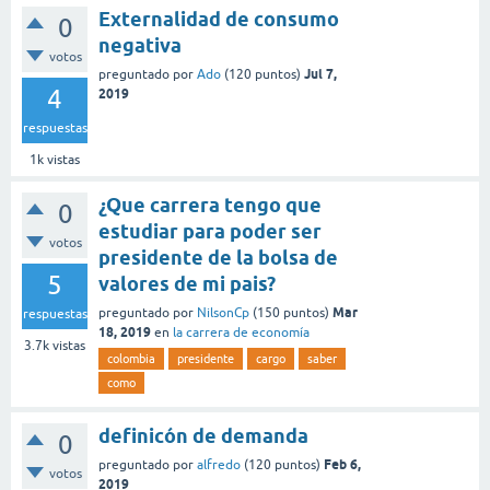
Externalidad de consumo
0
negativa
votos
Jul 7,
preguntado
por
Ado
(
120
puntos)
4
2019
respuestas
1k
vistas
¿Que carrera tengo que
0
estudiar para poder ser
votos
presidente de la bolsa de
5
valores de mi pais?
Mar
preguntado
por
NilsonCp
(
150
puntos)
respuestas
18, 2019
en
la carrera de economía
3.7k
vistas
colombia
presidente
cargo
saber
como
definicón de demanda
0
Feb 6,
preguntado
por
alfredo
(
120
puntos)
votos
2019