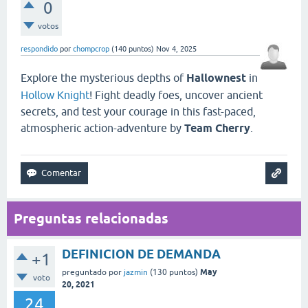
0
votos
respondido
por
chompcrop
(
140
puntos)
Nov 4, 2025
Explore the mysterious depths of
Hallownest
in
Hollow Knight
! Fight deadly foes, uncover ancient
secrets, and test your courage in this fast-paced,
atmospheric action-adventure by
Team Cherry
.
Preguntas relacionadas
DEFINICION DE DEMANDA
+1
May
preguntado
por
jazmin
(
130
puntos)
voto
20, 2021
24