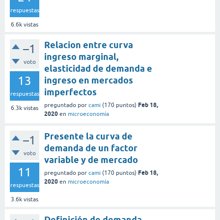
respuestas
6.6k
vistas
Relacion entre curva
–1
ingreso marginal,
voto
elasticidad de demanda e
13
ingreso en mercados
imperfectos
respuestas
Feb 18,
preguntado
por
cami
(
170
puntos)
6.3k
vistas
2020
en
microeconomía
Presente la curva de
–1
demanda de un factor
voto
variable y de mercado
11
Feb 18,
preguntado
por
cami
(
170
puntos)
2020
en
microeconomía
respuestas
3.6k
vistas
Definición de demanda