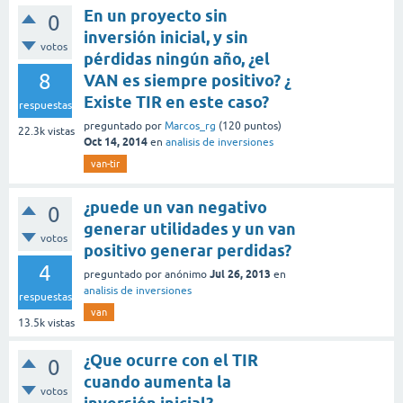
En un proyecto sin
0
inversión inicial, y sin
votos
pérdidas ningún año, ¿el
8
VAN es siempre positivo? ¿
Existe TIR en este caso?
respuestas
preguntado
por
Marcos_rg
(
120
puntos)
22.3k
vistas
Oct 14, 2014
en
analisis de inversiones
van-tir
¿puede un van negativo
0
generar utilidades y un van
votos
positivo generar perdidas?
4
Jul 26, 2013
preguntado
por
anónimo
en
analisis de inversiones
respuestas
van
13.5k
vistas
¿Que ocurre con el TIR
0
cuando aumenta la
votos