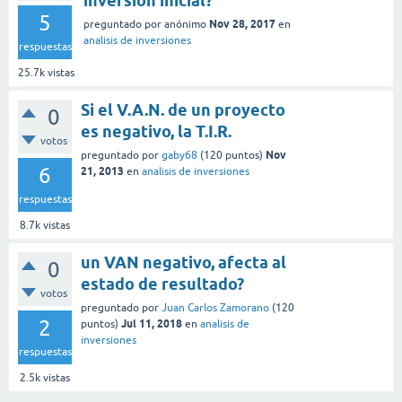
inversión inicial?
5
Nov 28, 2017
preguntado
por
anónimo
en
analisis de inversiones
respuestas
25.7k
vistas
Si el V.A.N. de un proyecto
0
es negativo, la T.I.R.
votos
Nov
preguntado
por
gaby68
(
120
puntos)
6
21, 2013
en
analisis de inversiones
respuestas
8.7k
vistas
un VAN negativo, afecta al
0
estado de resultado?
votos
preguntado
por
Juan Carlos Zamorano
(
120
2
Jul 11, 2018
puntos)
en
analisis de
inversiones
respuestas
2.5k
vistas