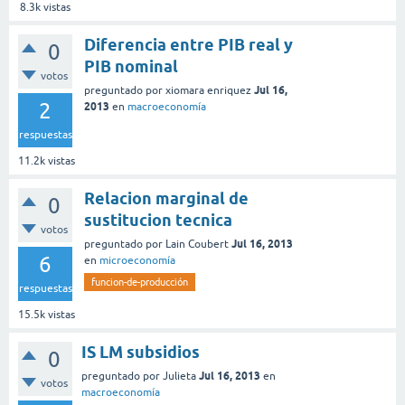
8.3k
vistas
Diferencia entre PIB real y
0
PIB nominal
votos
Jul 16,
preguntado
por
xiomara enriquez
2
2013
en
macroeconomía
respuestas
11.2k
vistas
Relacion marginal de
0
sustitucion tecnica
votos
Jul 16, 2013
preguntado
por
Lain Coubert
6
en
microeconomía
funcion-de-producción
respuestas
15.5k
vistas
IS LM subsidios
0
Jul 16, 2013
preguntado
por
Julieta
en
votos
macroeconomía