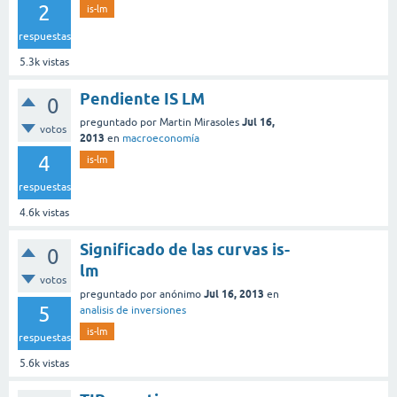
2
is-lm
respuestas
5.3k
vistas
Pendiente IS LM
0
Jul 16,
preguntado
por
Martin Mirasoles
votos
2013
en
macroeconomía
4
is-lm
respuestas
4.6k
vistas
Significado de las curvas is-
0
lm
votos
Jul 16, 2013
preguntado
por
anónimo
en
5
analisis de inversiones
is-lm
respuestas
5.6k
vistas