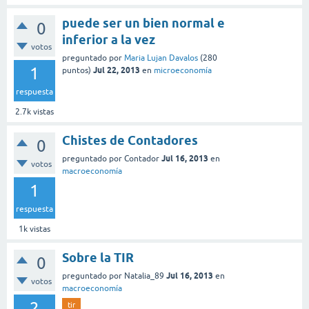
puede ser un bien normal e
0
inferior a la vez
votos
preguntado
por
Maria Lujan Davalos
(
280
1
Jul 22, 2013
puntos)
en
microeconomía
respuesta
2.7k
vistas
Chistes de Contadores
0
Jul 16, 2013
preguntado
por
Contador
en
votos
macroeconomía
1
respuesta
1k
vistas
Sobre la TIR
0
Jul 16, 2013
preguntado
por
Natalia_89
en
votos
macroeconomía
2
tir