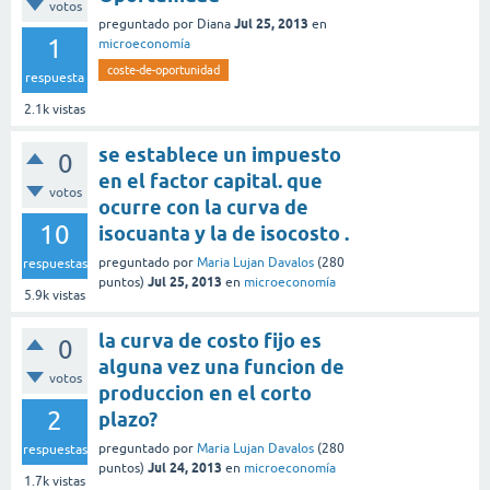
votos
Jul 25, 2013
preguntado
por
Diana
en
1
microeconomía
coste-de-oportunidad
respuesta
2.1k
vistas
se establece un impuesto
0
en el factor capital. que
votos
ocurre con la curva de
10
isocuanta y la de isocosto .
preguntado
por
Maria Lujan Davalos
(
280
respuestas
Jul 25, 2013
puntos)
en
microeconomía
5.9k
vistas
la curva de costo fijo es
0
alguna vez una funcion de
votos
produccion en el corto
2
plazo?
preguntado
por
Maria Lujan Davalos
(
280
respuestas
Jul 24, 2013
puntos)
en
microeconomía
1.7k
vistas