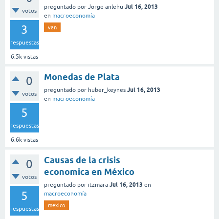
Jul 16, 2013
preguntado
por
Jorge anlehu
votos
en
macroeconomía
3
van
respuestas
6.5k
vistas
Monedas de Plata
0
Jul 16, 2013
preguntado
por
huber_keynes
votos
en
macroeconomía
5
respuestas
6.6k
vistas
Causas de la crisis
0
economica en México
votos
Jul 16, 2013
preguntado
por
itzmara
en
5
macroeconomía
mexico
respuestas