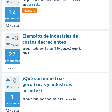
Jul 11, 2013
preguntado
por
Marcela Marl
votos
en
desarrollo
12
industria
respuestas
9.9k
vistas
Ejemplos de industrias de
+3
costos decrecientes
votos
Ago 8,
preguntado
por
Belen
(
150
puntos)
27
2021
respuestas
6.7k
vistas
¿Qué son industrias
0
geriatricas y industrias
votos
infantes?
1
Nov 19, 2013
preguntado
por
anónimo
respuesta
7.9k
vistas