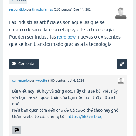
respondido
por
timothyferriss
(
260
puntos)
Ene 11, 2024
Las industrias artificiales son aquellas que se
crean o desarrollan con el apoyo de la tecnología.
Pueden ser industrias
nuevas o existentes
retro bowl
que se han transformado gracias a la tecnología.
comentado
por
website
(
100
puntos)
Jul 4, 2024
Bài viết này rất hay và đáng đọc. Hãy chia sẻ bài viết này
với bạn bè và người thân của bạn nếu bạn thấy hữu ích
nhé!
Nếu bạn quan tâm đến chủ đề Cá cược thể thao hay ghé
thăm website của chúng tôi:
https://bk8vn.blog