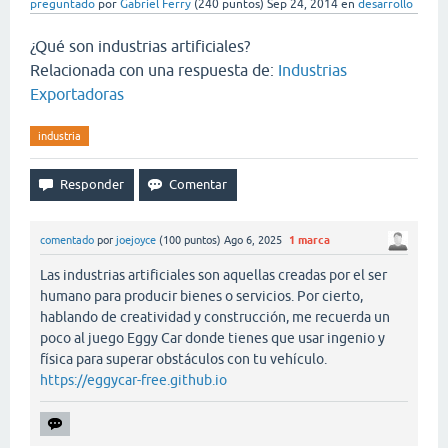
preguntado
por
Gabriel Ferry
(
240
puntos)
Sep 24, 2014
en
desarrollo
¿Qué son industrias artificiales?
Relacionada con una respuesta de:
Industrias
Exportadoras
industria
comentado
por
joejoyce
(
100
puntos)
Ago 6, 2025
1
marca
Las industrias artificiales son aquellas creadas por el ser
humano para producir bienes o servicios. Por cierto,
hablando de creatividad y construcción, me recuerda un
poco al juego Eggy Car donde tienes que usar ingenio y
física para superar obstáculos con tu vehículo.
https://eggycar-free.github.io