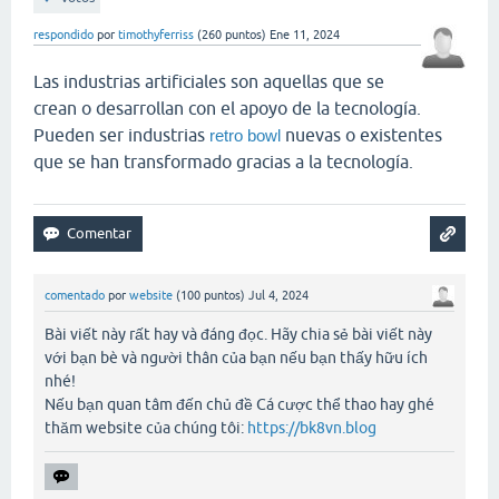
respondido
por
timothyferriss
(
260
puntos)
Ene 11, 2024
Las industrias artificiales son aquellas que se
crean o desarrollan con el apoyo de la tecnología.
Pueden ser industrias
nuevas o existentes
retro bowl
que se han transformado gracias a la tecnología.
comentado
por
website
(
100
puntos)
Jul 4, 2024
Bài viết này rất hay và đáng đọc. Hãy chia sẻ bài viết này
với bạn bè và người thân của bạn nếu bạn thấy hữu ích
nhé!
Nếu bạn quan tâm đến chủ đề Cá cược thể thao hay ghé
thăm website của chúng tôi:
https://bk8vn.blog