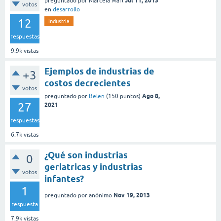
Jul 11, 2013
preguntado
por
Marcela Marl
votos
en
desarrollo
12
industria
respuestas
9.9k
vistas
Ejemplos de industrias de
+3
costos decrecientes
votos
Ago 8,
preguntado
por
Belen
(
150
puntos)
27
2021
respuestas
6.7k
vistas
¿Qué son industrias
0
geriatricas y industrias
votos
infantes?
1
Nov 19, 2013
preguntado
por
anónimo
respuesta
7.9k
vistas