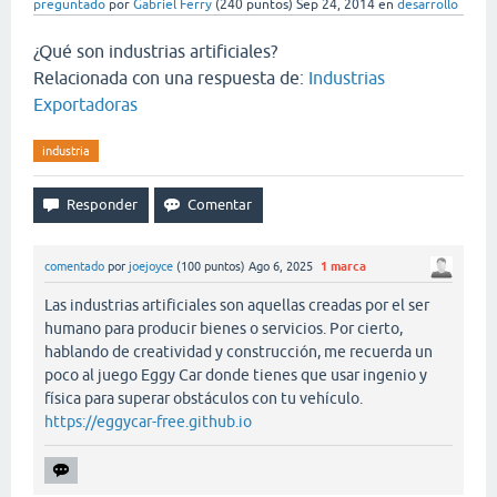
preguntado
por
Gabriel Ferry
(
240
puntos)
Sep 24, 2014
en
desarrollo
¿Qué son industrias artificiales?
Relacionada con una respuesta de:
Industrias
Exportadoras
industria
comentado
por
joejoyce
(
100
puntos)
Ago 6, 2025
1
marca
Las industrias artificiales son aquellas creadas por el ser
humano para producir bienes o servicios. Por cierto,
hablando de creatividad y construcción, me recuerda un
poco al juego Eggy Car donde tienes que usar ingenio y
física para superar obstáculos con tu vehículo.
https://eggycar-free.github.io