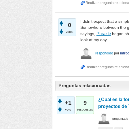
I didn’t expect that a simp
0
Somewhere between the gues
votos
sayings,
Phrazle
began sha
look at my day.
respondido
por
intr
Preguntas relacionadas
¿Cual es la fo
+1
9
proyectos de 
voto
respuestas
preguntado