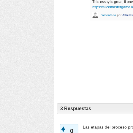
This essay is great; it pr
https://slicemastergame.i
comentado
por
Athelst
3
Respuestas
Las etapas del proceso pro
0