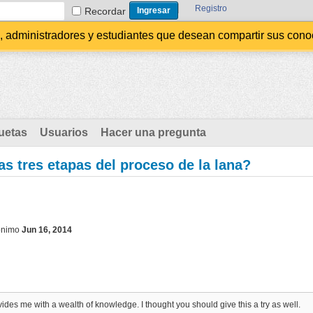
Registro
Recordar
administradores y estudiantes que desean compartir sus conocim
uetas
Usuarios
Hacer una pregunta
as tres etapas del proceso de la lana?
ónimo
Jun 16, 2014
ovides me with a wealth of knowledge. I thought you should give this a try as well.