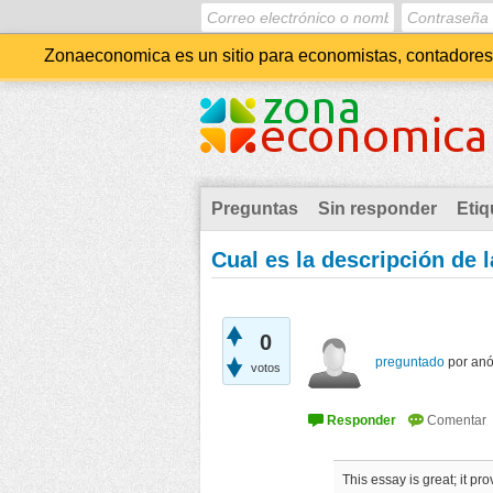
Zonaeconomica es un sitio para economistas, contadores, 
Preguntas
Sin responder
Etiq
Cual es la descripción de l
0
preguntado
por
an
votos
This essay is great; it pr