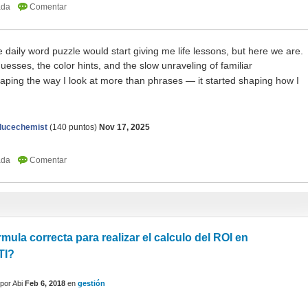
le daily word puzzle would start giving me life lessons, but here we are.
ses, the color hints, and the slow unraveling of familiar
ping the way I look at more than phrases — it started shaping how I
oducechemist
(
140
puntos)
Nov 17, 2025
rmula correcta para realizar el calculo del ROI en
TI?
por
Abi
Feb 6, 2018
en
gestión