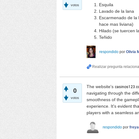
Esquila
votos
Lavado de la lana
Escarmenado de la l
hace mas liviana)
Hilado (se tuercen l
Teñido
respondido
por
Olivia 
The website's
casinos123.c
0
navigating through the dif
votos
smoothness of the gamepla
experience. It's evident tha
players with a seamless 
respondido
por
frey