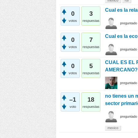
mexico
roi
Cual es la rel
0
3
votos
respuestas
preguntado
Cual es la ec
0
7
votos
respuestas
preguntado
CUAL ES EL 
0
5
AMERCANO?
votos
respuestas
preguntado
no tienes un m
–1
18
sector primar
voto
respuestas
preguntado
mexico