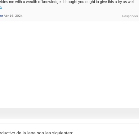
ovides me with a wealth of knowledge. I thought you ought to give this a try as well.
o/
an
Abr 16, 2024
ductivo de la lana son las siguientes: