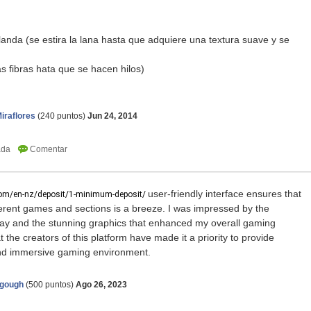
anda (se estira la lana hasta que adquiere una textura suave y se
as fibras hata que se hacen hilos)
Miraflores
(
240
puntos)
Jun 24, 2014
user-friendly interface ensures that
om/en-nz/deposit/1-minimum-deposit/
ferent games and sections is a breeze. I was impressed by the
y and the stunning graphics that enhanced my overall gaming
t the creators of this platform have made it a priority to provide
and immersive gaming environment.
agough
(
500
puntos)
Ago 26, 2023