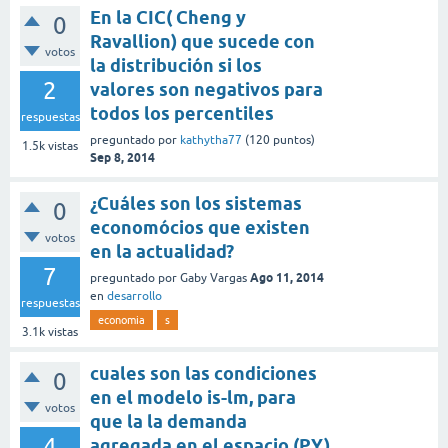
En la CIC( Cheng y
0
Ravallion) que sucede con
votos
la distribución si los
2
valores son negativos para
todos los percentiles
respuestas
preguntado
por
kathytha77
(
120
puntos)
1.5k
vistas
Sep 8, 2014
¿Cuáles son los sistemas
0
economócios que existen
votos
en la actualidad?
7
Ago 11, 2014
preguntado
por
Gaby Vargas
en
desarrollo
respuestas
economia
s
3.1k
vistas
cuales son las condiciones
0
en el modelo is-lm, para
votos
que la la demanda
4
agregada en el espacio (P,Y)