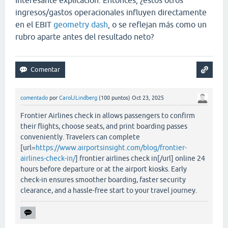
Interesante explicación. Entonces, ¿estos otros
ingresos/gastos operacionales influyen directamente
en el EBIT
geometry dash
, o se reflejan más como un
rubro aparte antes del resultado neto?
comentado
por
CarolJLindberg
(
100
puntos)
Oct 23, 2025
Frontier Airlines check in allows passengers to confirm
their flights, choose seats, and print boarding passes
conveniently. Travelers can complete
[url=
https://www.airportsinsight.com/blog/frontier-
airlines-check-in/
] frontier airlines check in[/url] online 24
hours before departure or at the airport kiosks. Early
check-in ensures smoother boarding, faster security
clearance, and a hassle-free start to your travel journey.