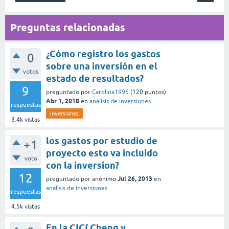
Preguntas relacionadas
¿Cómo registro los gastos
0
sobre una inversión en el
votos
estado de resultados?
9
preguntado
por
Carolina1996
(
120
puntos)
Abr 1, 2018
en
analisis de inversiones
respuestas
inversiones
3.4k
vistas
los gastos por estudio de
+1
proyecto esto va incluido
voto
con la inversion?
12
Jul 26, 2013
preguntado
por
anónimo
en
analisis de inversiones
respuestas
4.5k
vistas
En la CIC( Cheng y