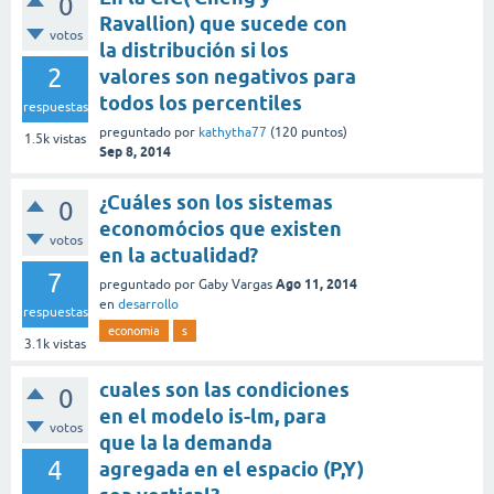
0
Ravallion) que sucede con
votos
la distribución si los
2
valores son negativos para
todos los percentiles
respuestas
preguntado
por
kathytha77
(
120
puntos)
1.5k
vistas
Sep 8, 2014
¿Cuáles son los sistemas
0
economócios que existen
votos
en la actualidad?
7
Ago 11, 2014
preguntado
por
Gaby Vargas
en
desarrollo
respuestas
economia
s
3.1k
vistas
cuales son las condiciones
0
en el modelo is-lm, para
votos
que la la demanda
4
agregada en el espacio (P,Y)