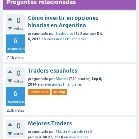
Preguntas relacionadas
Cómo invertir en opciones
0
binarias en Argentina
votos
Dic
preguntado
por
Flashquito
(
120
puntos)
6
6, 2013
en
inversiones financieras
respuestas
7.1k
vistas
Traders españoles
0
Sep 8,
preguntado
por
Marcos
(
740
puntos)
votos
2014
en
inversiones financieras
6
inversiones
trading
respuestas
2.3k
vistas
Mejores Traders
0
preguntado
por
Martin Alvaredo
(
280
votos
Jul 22, 2014
puntos)
en
inversiones