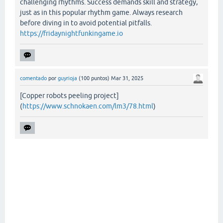
challenging rhythms. Success demands skill and strategy,
just as in this popular rhythm game. Always research
before diving in to avoid potential pitfalls.
https://fridaynightfunkingame.io
comentado
por
guyrioja
(
100
puntos)
Mar 31, 2025
[Copper robots peeling project]
(
https://www.schnokaen.com/lm3/78.html
)