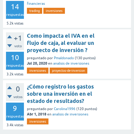
financieras
14
trading
inversiones
respuestas
5.2k
vistas
Como impacta el IVA en el
+1
flujo de caja, al evaluar un
voto
proyecto de inversión ?
10
preguntado
por
Pmaldonado
(
130
puntos)
Jul 20, 2020
en
analisis de inversiones
respuestas
inversiones
proyectos-de-inversion
3.2k
vistas
¿Cómo registro los gastos
0
sobre una inversión en el
votos
estado de resultados?
9
preguntado
por
Carolina1996
(
120
puntos)
Abr 1, 2018
en
analisis de inversiones
respuestas
inversiones
3.4k
vistas