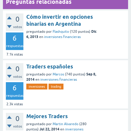
Preguntas relacionadas
Cómo invertir en opciones
0
binarias en Argentina
votos
Dic
preguntado
por
Flashquito
(
120
puntos)
6
6, 2013
en
inversiones financieras
respuestas
7.1k
vistas
Traders españoles
0
Sep 8,
preguntado
por
Marcos
(
740
puntos)
votos
2014
en
inversiones financieras
6
inversiones
trading
respuestas
2.3k
vistas
Mejores Traders
0
preguntado
por
Martin Alvaredo
(
280
votos
Jul 22, 2014
puntos)
en
inversiones