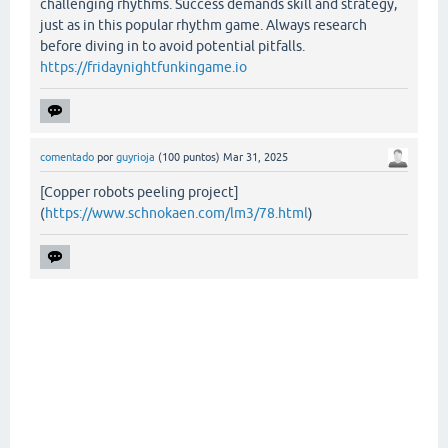
challenging rhythms. Success demands skill and strategy,
just as in this popular rhythm game. Always research
before diving in to avoid potential pitfalls.
https://fridaynightfunkingame.io
comentado
por
guyrioja
(
100
puntos)
Mar 31, 2025
[Copper robots peeling project]
(
https://www.schnokaen.com/lm3/78.html
)