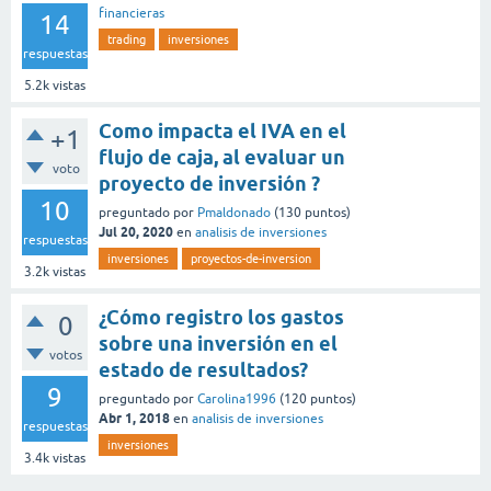
financieras
14
trading
inversiones
respuestas
5.2k
vistas
Como impacta el IVA en el
+1
flujo de caja, al evaluar un
voto
proyecto de inversión ?
10
preguntado
por
Pmaldonado
(
130
puntos)
Jul 20, 2020
en
analisis de inversiones
respuestas
inversiones
proyectos-de-inversion
3.2k
vistas
¿Cómo registro los gastos
0
sobre una inversión en el
votos
estado de resultados?
9
preguntado
por
Carolina1996
(
120
puntos)
Abr 1, 2018
en
analisis de inversiones
respuestas
inversiones
3.4k
vistas