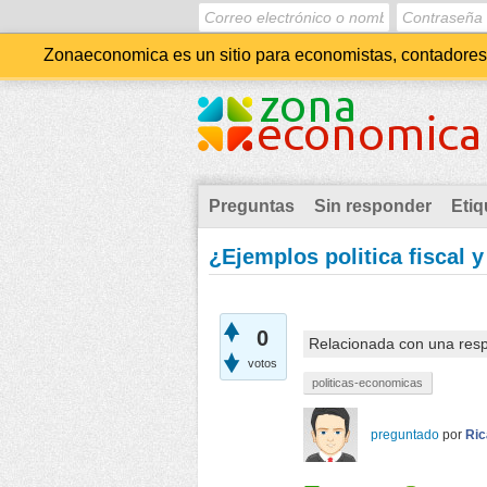
Zonaeconomica es un sitio para economistas, contadores, 
Preguntas
Sin responder
Etiq
¿Ejemplos politica fiscal y
0
Relacionada con una res
votos
politicas-economicas
preguntado
por
Ric