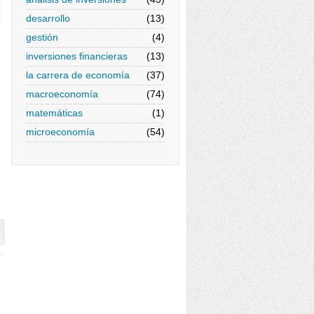
desarrollo
(13)
gestión
(4)
inversiones financieras
(13)
la carrera de economía
(37)
macroeconomía
(74)
matemáticas
(1)
microeconomía
(54)