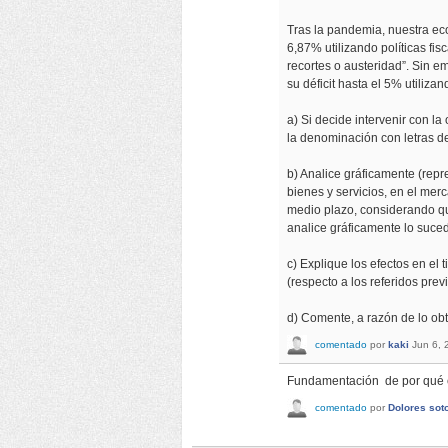
Tras la pandemia, nuestra eco
6,87% utilizando políticas fis
recortes o austeridad”. Sin e
su déficit hasta el 5% utiliza
a) Si decide intervenir con la 
la denominación con letras d
b) Analice gráficamente (repr
bienes y servicios, en el mer
medio plazo, considerando que
analice gráficamente lo suced
c) Explique los efectos en el t
(respecto a los referidos prev
d) Comente, a razón de lo obt
comentado
por
kaki
Jun 6, 
Fundamentación de por qué ca
comentado
por
Dolores sot