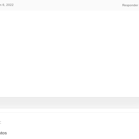
n 6, 2022
:
stos