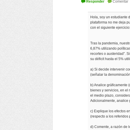
Hola, soy un estudiante 
plataforma no me deja pu
con el siguiente ejercicio
Tras la pandemia, nuestr
6,87% utilizando política
recortes o austeridad”. S
su déficit hasta el 5% uti
a) Si decide intervenir co
(señalar la denominación
b) Analice gráficamente 
bienes y servicios, en el
el medio plazo, considera
Adicionalmente, analice 
c) Explique los efectos en
(respecto a los referidos
d) Comente, a razón de lo