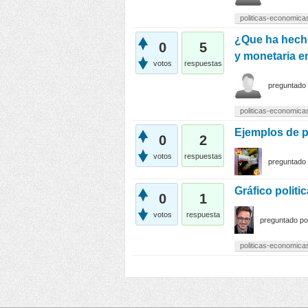
politicas-economica
¿Que ha hecho 
0
5
y monetaria e
votos
respuestas
preguntado
politicas-economica
Ejemplos de po
0
2
votos
respuestas
preguntado
Gráfico politi
0
1
votos
respuesta
preguntado
p
politicas-economica