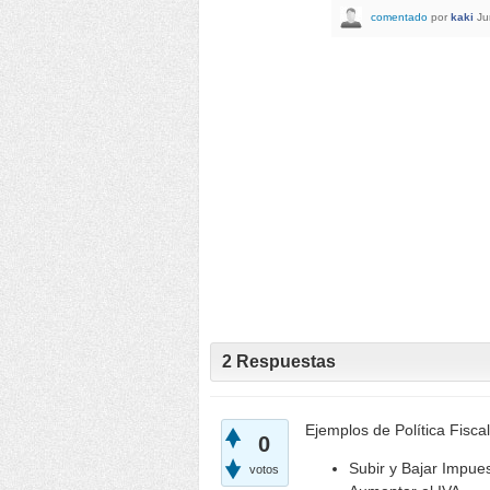
comentado
por
kaki
Ju
2
Respuestas
Ejemplos de Política Fiscal
0
Subir y Bajar Impue
votos