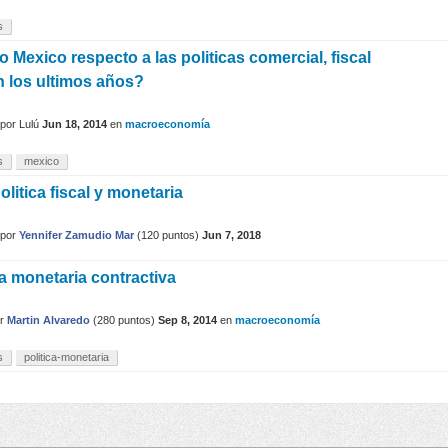
s
Mexico respecto a las politicas comercial, fiscal
n los ultimos años?
por
Lulú
Jun 18, 2014
en
macroeconomía
s
mexico
litica fiscal y monetaria
por
Yennifer Zamudio Mar
(
120
puntos)
Jun 7, 2018
ca monetaria contractiva
or
Martin Alvaredo
(
280
puntos)
Sep 8, 2014
en
macroeconomía
s
politica-monetaria