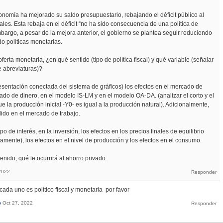
nomía ha mejorado su saldo presupuestario, rebajando el déficit público al
cales. Esta rebaja en el déficit “no ha sido consecuencia de una política de
mbargo, a pesar de la mejora anterior, el gobierno se plantea seguir reduciendo
ndo políticas monetarias.
oferta monetaria, ¿en qué sentido (tipo de política fiscal) y qué variable (señalar
e abreviaturas)?
esentación conectada del sistema de gráficos) los efectos en el mercado de
cado de dinero, en el modelo IS-LM y en el modelo OA-DA. (analizar el corto y el
 la producción inicial -Y0- es igual a la producción natural). Adicionalmente,
ido en el mercado de trabajo.
ipo de interés, en la inversión, los efectos en los precios finales de equilibrio
iamente), los efectos en el nivel de producción y los efectos en el consumo.
enido, qué le ocurrirá al ahorro privado.
2022
da uno es político fiscal y monetaria por favor
o
Oct 27, 2022