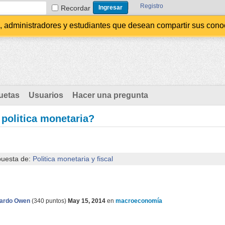
Registro
Recordar
administradores y estudiantes que desean compartir sus conocim
uetas
Usuarios
Hacer una pregunta
 politica monetaria?
puesta de:
Politica monetaria y fiscal
ardo Owen
(
340
puntos)
May 15, 2014
en
macroeconomía