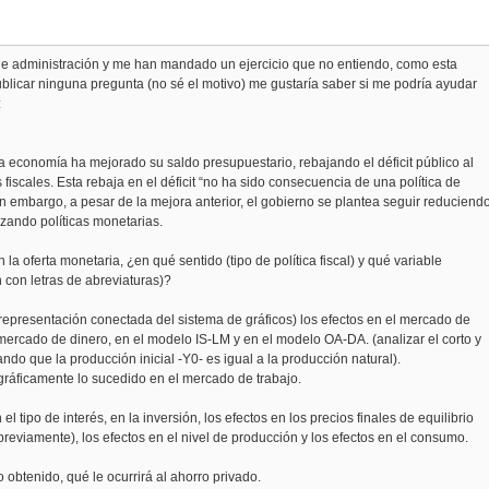
de administración y me han mandado un ejercicio que no entiendo, como esta
blicar ninguna pregunta (no sé el motivo) me gustaría saber si me podría ayudar
:
a economía ha mejorado su saldo presupuestario, rebajando el déficit público al
s fiscales. Esta rebaja en el déficit “no ha sido consecuencia de una política de
in embargo, a pesar de la mejora anterior, el gobierno se plantea seguir reduciend
lizando políticas monetarias.
n la oferta monetaria, ¿en qué sentido (tipo de política fiscal) y qué variable
 con letras de abreviaturas)?
(representación conectada del sistema de gráficos) los efectos en el mercado de
 mercado de dinero, en el modelo IS-LM y en el modelo OA-DA. (analizar el corto y
ndo que la producción inicial -Y0- es igual a la producción natural).
gráficamente lo sucedido en el mercado de trabajo.
 el tipo de interés, en la inversión, los efectos en los precios finales de equilibrio
 previamente), los efectos en el nivel de producción y los efectos en el consumo.
 obtenido, qué le ocurrirá al ahorro privado.