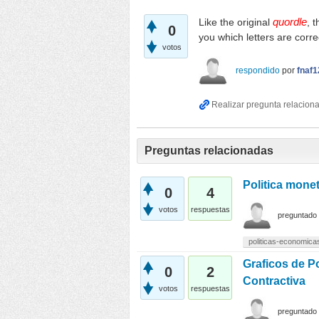
Like the original
quordle
, 
0
you which letters are corre
votos
respondido
por
fnaf1
Preguntas relacionadas
Politica monet
0
4
votos
respuestas
preguntado
politicas-economica
Graficos de Po
0
2
Contractiva
votos
respuestas
preguntado