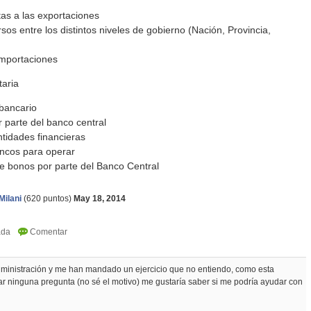
tas a las exportaciones
rsos entre los distintos niveles de gobierno (Nación, Provincia,
importaciones
taria
bancario
 parte del banco central
ntidades financieras
ancos para operar
 bonos por parte del Banco Central
Milani
(
620
puntos)
May 18, 2014
dministración y me han mandado un ejercicio que no entiendo, como esta
ar ninguna pregunta (no sé el motivo) me gustaría saber si me podría ayudar con