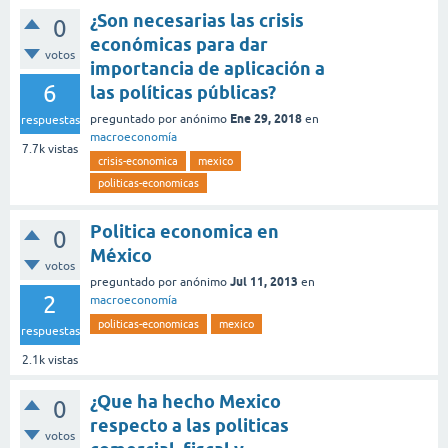
¿Son necesarias las crisis
0
económicas para dar
votos
importancia de aplicación a
6
las políticas públicas?
Ene 29, 2018
preguntado
por
anónimo
en
respuestas
macroeconomía
7.7k
vistas
crisis-economica
mexico
politicas-economicas
Politica economica en
0
México
votos
Jul 11, 2013
preguntado
por
anónimo
en
2
macroeconomía
politicas-economicas
mexico
respuestas
2.1k
vistas
¿Que ha hecho Mexico
0
respecto a las politicas
votos