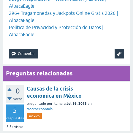
AlpacaEagle
296+ Tragamonedas y Jackpots Online Gratis 2026 |
AlpacaEagle
Política de Privacidad y Protección de Datos |
AlpacaEagle
Preguntas relacionadas
Causas de la crisis
0
economica en México
votos
Jul 16, 2013
preguntado
por
itzmara
en
5
macroeconomía
mexico
respuestas
8.3k
vistas