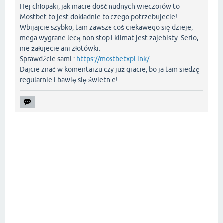
Hej chłopaki, jak macie dość nudnych wieczorów to
Mostbet to jest dokładnie to czego potrzebujecie!
Wbijajcie szybko, tam zawsze coś ciekawego się dzieje,
mega wygrane lecą non stop i klimat jest zajebisty. Serio,
nie żałujecie ani złotówki.
Sprawdźcie sami :
https://mostbetxpl.ink/
Dajcie znać w komentarzu czy już gracie, bo ja tam siedzę
regularnie i bawię się świetnie!