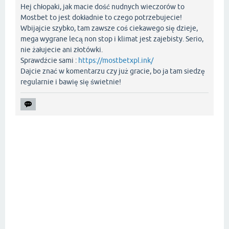
Hej chłopaki, jak macie dość nudnych wieczorów to
Mostbet to jest dokładnie to czego potrzebujecie!
Wbijajcie szybko, tam zawsze coś ciekawego się dzieje,
mega wygrane lecą non stop i klimat jest zajebisty. Serio,
nie żałujecie ani złotówki.
Sprawdźcie sami :
https://mostbetxpl.ink/
Dajcie znać w komentarzu czy już gracie, bo ja tam siedzę
regularnie i bawię się świetnie!