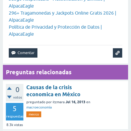
AlpacaEagle
296+ Tragamonedas y Jackpots Online Gratis 2026 |
AlpacaEagle
Política de Privacidad y Protección de Datos |
AlpacaEagle
Preguntas relacionadas
Causas de la crisis
0
economica en México
votos
Jul 16, 2013
preguntado
por
itzmara
en
5
macroeconomía
mexico
respuestas
8.3k
vistas