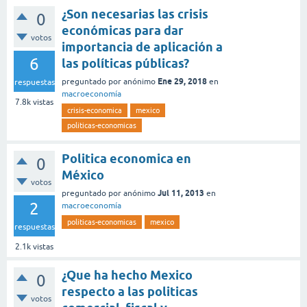
¿Son necesarias las crisis
0
económicas para dar
votos
importancia de aplicación a
6
las políticas públicas?
Ene 29, 2018
preguntado
por
anónimo
en
respuestas
macroeconomía
7.8k
vistas
crisis-economica
mexico
politicas-economicas
Politica economica en
0
México
votos
Jul 11, 2013
preguntado
por
anónimo
en
2
macroeconomía
politicas-economicas
mexico
respuestas
2.1k
vistas
¿Que ha hecho Mexico
0
respecto a las politicas
votos