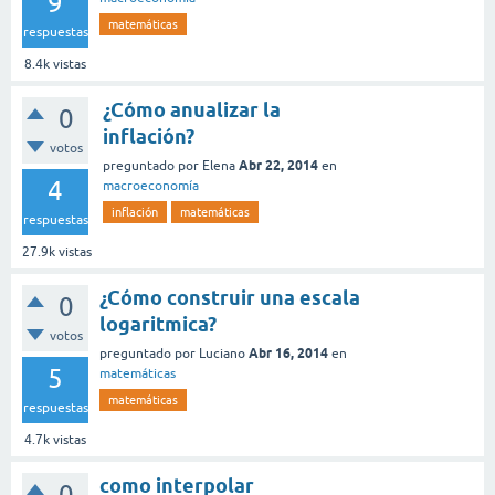
9
matemáticas
respuestas
8.4k
vistas
¿Cómo anualizar la
0
inflación?
votos
Abr 22, 2014
preguntado
por
Elena
en
4
macroeconomía
inflación
matemáticas
respuestas
27.9k
vistas
¿Cómo construir una escala
0
logaritmica?
votos
Abr 16, 2014
preguntado
por
Luciano
en
5
matemáticas
matemáticas
respuestas
4.7k
vistas
como interpolar
0