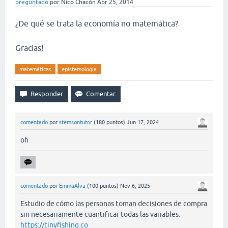
preguntado
por
Nico Chacón
Abr 25, 2014
¿De qué se trata la economía no matemática?
Gracias!
matemáticas
epistemología
comentado
por
stemsontutor
(
180
puntos)
Jun 17, 2024
oh
comentado
por
EmmaAlva
(
100
puntos)
Nov 6, 2025
Estudio de cómo las personas toman decisiones de compra
sin necesariamente cuantificar todas las variables.
https://tinyfishing.co