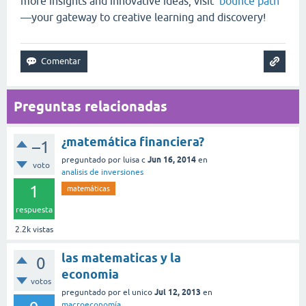
more insights and innovative ideas, visit
bounce path
—your gateway to creative learning and discovery!
Preguntas relacionadas
¿matemática financiera?
–1
Jun 16, 2014
preguntado
por
luisa c
en
voto
analisis de inversiones
1
matemáticas
respuesta
2.2k
vistas
las matematicas y la
0
economia
votos
Jul 12, 2013
preguntado
por
el unico
en
macroeconomía