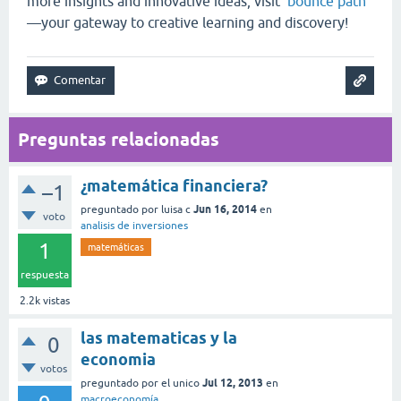
more insights and innovative ideas, visit
bounce path
—your gateway to creative learning and discovery!
Preguntas relacionadas
¿matemática financiera?
–1
Jun 16, 2014
preguntado
por
luisa c
en
voto
analisis de inversiones
1
matemáticas
respuesta
2.2k
vistas
las matematicas y la
0
economia
votos
Jul 12, 2013
preguntado
por
el unico
en
macroeconomía