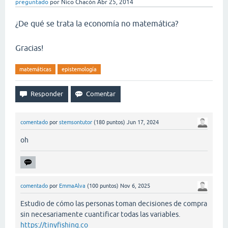
preguntado
por
Nico Chacón
Abr 25, 2014
¿De qué se trata la economía no matemática?
Gracias!
matemáticas
epistemología
comentado
por
stemsontutor
(
180
puntos)
Jun 17, 2024
oh
comentado
por
EmmaAlva
(
100
puntos)
Nov 6, 2025
Estudio de cómo las personas toman decisiones de compra
sin necesariamente cuantificar todas las variables.
https://tinyfishing.co