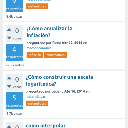
9
matemáticas
respuestas
8.4k
vistas
¿Cómo anualizar la
0
inflación?
votos
Abr 22, 2014
preguntado
por
Elena
en
4
macroeconomía
inflación
matemáticas
respuestas
27.9k
vistas
¿Cómo construir una escala
0
logaritmica?
votos
Abr 16, 2014
preguntado
por
Luciano
en
5
matemáticas
matemáticas
respuestas
4.7k
vistas
como interpolar
0