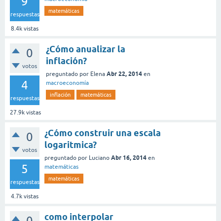
9
matemáticas
respuestas
8.4k
vistas
¿Cómo anualizar la
0
inflación?
votos
Abr 22, 2014
preguntado
por
Elena
en
4
macroeconomía
inflación
matemáticas
respuestas
27.9k
vistas
¿Cómo construir una escala
0
logaritmica?
votos
Abr 16, 2014
preguntado
por
Luciano
en
5
matemáticas
matemáticas
respuestas
4.7k
vistas
como interpolar
0