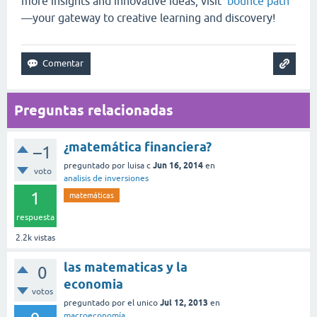
more insights and innovative ideas, visit
bounce path
—your gateway to creative learning and discovery!
Preguntas relacionadas
¿matemática financiera?
–1
Jun 16, 2014
preguntado
por
luisa c
en
voto
analisis de inversiones
1
matemáticas
respuesta
2.2k
vistas
las matematicas y la
0
economia
votos
Jul 12, 2013
preguntado
por
el unico
en
macroeconomía