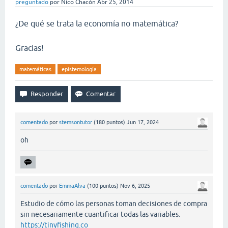
preguntado
por
Nico Chacón
Abr 25, 2014
¿De qué se trata la economía no matemática?
Gracias!
matemáticas
epistemología
comentado
por
stemsontutor
(
180
puntos)
Jun 17, 2024
oh
comentado
por
EmmaAlva
(
100
puntos)
Nov 6, 2025
Estudio de cómo las personas toman decisiones de compra
sin necesariamente cuantificar todas las variables.
https://tinyfishing.co