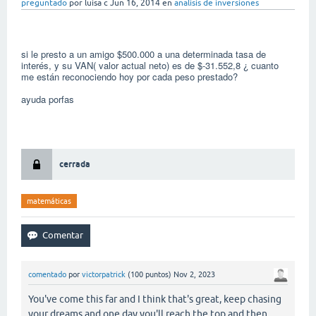
preguntado
por
luisa c
Jun 16, 2014
en
analisis de inversiones
si le presto a un amigo $500.000 a una determinada tasa de
interés, y su VAN( valor actual neto) es de $-31.552,8 ¿ cuanto
me están reconociendo hoy por cada peso prestado?
ayuda porfas
cerrada
matemáticas
comentado
por
victorpatrick
(
100
puntos)
Nov 2, 2023
You've come this far and I think that's great, keep chasing
your dreams and one day you'll reach the top and then