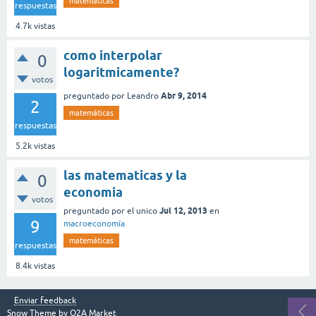
matemáticas
respuestas
4.7k
vistas
como interpolar
0
logaritmicamente?
votos
Abr 9, 2014
preguntado
por
Leandro
2
matemáticas
respuestas
5.2k
vistas
las matematicas y la
0
economia
votos
Jul 12, 2013
preguntado
por
el unico
en
9
macroeconomía
matemáticas
respuestas
8.4k
vistas
Enviar feedback
Snow Theme by
Q2A Market