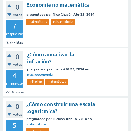
Economia no matemática
0
Abr 25, 2014
preguntado
por
Nico Chacón
votos
matemáticas
epistemología
7
respuestas
9.7k
vistas
¿Cómo anualizar la
0
inflación?
votos
Abr 22, 2014
preguntado
por
Elena
en
4
macroeconomía
inflación
matemáticas
respuestas
27.9k
vistas
¿Cómo construir una escala
0
logaritmica?
votos
Abr 16, 2014
preguntado
por
Luciano
en
5
matemáticas