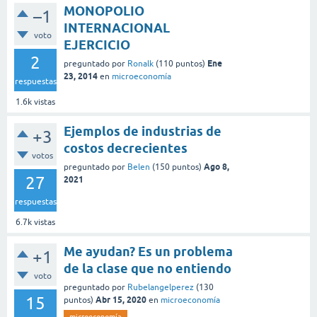
MONOPOLIO
–1
INTERNACIONAL
voto
EJERCICIO
2
Ene
preguntado
por
Ronalk
(
110
puntos)
23, 2014
en
microeconomía
respuestas
1.6k
vistas
Ejemplos de industrias de
+3
costos decrecientes
votos
Ago 8,
preguntado
por
Belen
(
150
puntos)
27
2021
respuestas
6.7k
vistas
Me ayudan? Es un problema
+1
de la clase que no entiendo
voto
preguntado
por
Rubelangelperez
(
130
15
Abr 15, 2020
puntos)
en
microeconomía
microeconomía