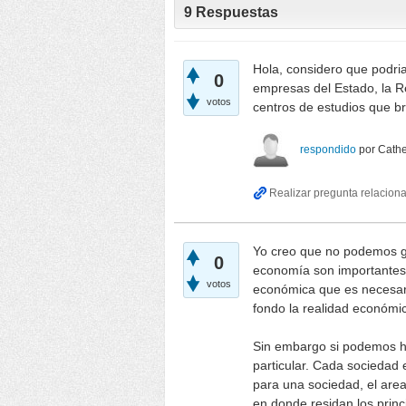
9
Respuestas
Hola, considero que podria
0
empresas del Estado, la R
votos
centros de estudios que b
respondido
por
Cath
Yo creo que no podemos ge
0
economía son importantes,
votos
económica que es necesar
fondo la realidad económi
Sin embargo si podemos h
particular. Cada sociedad e
para una sociedad, el are
en donde residan los prin