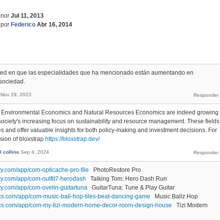
nor
Jul 11, 2013
por
Federico
Abr 16, 2014
ted en que las especialidades que ha mencionado están aumentando en
 sociedad.
Nov 29, 2023
ke Environmental Economics and Natural Resources Economics are indeed growing
 society's increasing focus on sustainability and resource management. These fields
es and offer valuable insights for both policy-making and investment decisions. For
sion of bloxstrap
https://bloxstrap.dev/
 collins
Sep 4, 2024
y.com/app/com-opticache-pro-file
PhotoRestore Pro
ry.com/app/com-outfit7-herodash
Talking Tom: Hero Dash Run
ry.com/app/com-ovelin-guitartuna
GuitarTuna: Tune & Play Guitar
ics.com/app/com-music-ball-hop-tiles-beat-dancing-game
Music Ballz Hop
ics.com/app/com-my-tizi-modern-home-decor-room-design-house
Tizi Modern