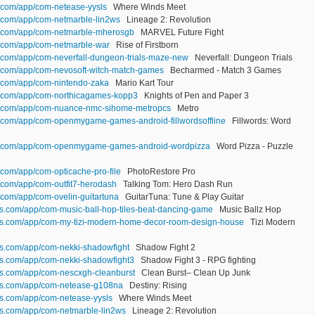
.com/app/com-netease-yysls
Where Winds Meet
.com/app/com-netmarble-lin2ws
Lineage 2: Revolution
n.com/app/com-netmarble-mherosgb
MARVEL Future Fight
n.com/app/com-netmarble-war
Rise of Firstborn
.com/app/com-neverfall-dungeon-trials-maze-new
Neverfall: Dungeon Trials
n.com/app/com-nevosoft-witch-match-games
Becharmed - Match 3 Games
n.com/app/com-nintendo-zaka
Mario Kart Tour
n.com/app/com-northicagames-kopp3
Knights of Pen and Paper 3
n.com/app/com-nuance-nmc-sihome-metropcs
Metro
.com/app/com-openmygame-games-android-fillwordsoffline
Fillwords: Word
gn.com/app/com-openmygame-games-android-wordpizza
Word Pizza - Puzzle
.com/app/com-opticache-pro-file
PhotoRestore Pro
.com/app/com-outfit7-herodash
Talking Tom: Hero Dash Run
.com/app/com-ovelin-guitartuna
GuitarTuna: Tune & Play Guitar
es.com/app/com-music-ball-hop-tiles-beat-dancing-game
Music Ballz Hop
ces.com/app/com-my-tizi-modern-home-decor-room-design-house
Tizi Modern
es.com/app/com-nekki-shadowfight
Shadow Fight 2
es.com/app/com-nekki-shadowfight3
Shadow Fight 3 - RPG fighting
es.com/app/com-nescxgh-cleanburst
Clean Burst– Clean Up Junk
ces.com/app/com-netease-g108na
Destiny: Rising
es.com/app/com-netease-yysls
Where Winds Meet
es.com/app/com-netmarble-lin2ws
Lineage 2: Revolution