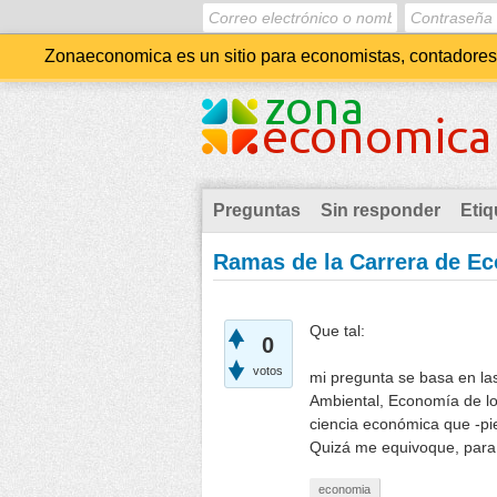
Zonaeconomica es un sitio para economistas, contadores, 
Preguntas
Sin responder
Etiq
Ramas de la Carrera de E
Que tal:
0
votos
mi pregunta se basa en la
Ambiental, Economía de lo
ciencia económica que -pi
Quizá me equivoque, para 
economia