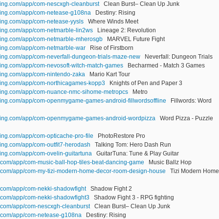
ting.com/app/com-nescxgh-cleanburst
Clean Burst– Clean Up Junk
lting.com/app/com-netease-g108na
Destiny: Rising
ting.com/app/com-netease-yysls
Where Winds Meet
ting.com/app/com-netmarble-lin2ws
Lineage 2: Revolution
lting.com/app/com-netmarble-mherosgb
MARVEL Future Fight
ting.com/app/com-netmarble-war
Rise of Firstborn
ting.com/app/com-neverfall-dungeon-trials-maze-new
Neverfall: Dungeon Trials
ting.com/app/com-nevosoft-witch-match-games
Becharmed - Match 3 Games
ting.com/app/com-nintendo-zaka
Mario Kart Tour
lting.com/app/com-northicagames-kopp3
Knights of Pen and Paper 3
lting.com/app/com-nuance-nmc-sihome-metropcs
Metro
ting.com/app/com-openmygame-games-android-fillwordsoffline
Fillwords: Word
lting.com/app/com-openmygame-games-android-wordpizza
Word Pizza - Puzzle
ing.com/app/com-opticache-pro-file
PhotoRestore Pro
ting.com/app/com-outfit7-herodash
Talking Tom: Hero Dash Run
ing.com/app/com-ovelin-guitartuna
GuitarTuna: Tune & Play Guitar
.com/app/com-music-ball-hop-tiles-beat-dancing-game
Music Ballz Hop
n.com/app/com-my-tizi-modern-home-decor-room-design-house
Tizi Modern Home
.com/app/com-nekki-shadowfight
Shadow Fight 2
.com/app/com-nekki-shadowfight3
Shadow Fight 3 - RPG fighting
.com/app/com-nescxgh-cleanburst
Clean Burst– Clean Up Junk
n.com/app/com-netease-g108na
Destiny: Rising