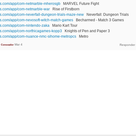
ces.com/app/com-netmarble-mherosgb
MARVEL Future Fight
es.com/app/com-netmarble-war
Rise of Firstborn
es.com/app/com-neverfall-dungeon-trials-maze-new
Neverfall: Dungeon Trials
es.com/app/com-nevosoft-witch-match-games
Becharmed - Match 3 Games
es.com/app/com-nintendo-zaka
Mario Kart Tour
ces.com/app/com-northicagames-kopp3
Knights of Pen and Paper 3
ces.com/app/com-nuance-nmc-sihome-metropcs
Metro
Mar 4
Conocedor