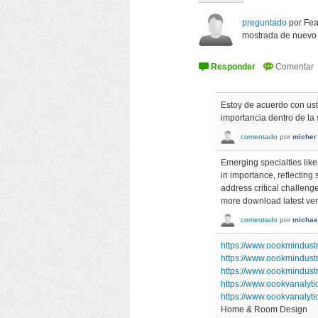
preguntado
por
Fea
mostrada de nuevo
Estoy de acuerdo con us
importancia dentro de la
comentado
por
micher
Emerging specialties li
in importance, reflecting
address critical challeng
more download latest ver
comentado
por
michael
https://www.oookmindustr
https://www.oookmindust
https://www.oookmindust
https://www.oookvanalyt
https://www.oookvanalyt
Home & Room Design