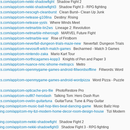
ics.com/app/com-nekki-shadowfight
Shadow Fight 2
ics.com/app/com-nekki-shadowfight3
Shadow Fight 3 - RPG fighting
ics.com/app/com-nescxgh-cleanburst
Clean Burst– Clean Up Junk
ics.com/app/com-netease-g108na
Destiny: Rising
ics.com/app/com-netease-yysls
Where Winds Meet
ics.com/app/com-netmarble-lin2ws
Lineage 2: Revolution
ics.com/app/com-netmarble-mherosgb
MARVEL Future Fight
ics.com/app/com-netmarble-war
Rise of Firstborn
ics.com/app/com-neverfall-dungeon-trials-maze-new
Neverfall: Dungeon Trials
ics.com/app/com-nevosoft-witch-match-games
Becharmed - Match 3 Games
ics.com/app/com-nintendo-zaka
Mario Kart Tour
ics.com/app/com-northicagames-kopp3
Knights of Pen and Paper 3
tics.com/app/com-nuance-nmc-sihome-metropcs
Metro
ics.com/app/com-openmygame-games-android-fillwordsoffline
Fillwords: Word
tics.com/app/com-openmygame-games-android-wordpizza
Word Pizza - Puzzle
cs.com/app/com-opticache-pro-file
PhotoRestore Pro
ics.com/app/com-outfit7-herodash
Talking Tom: Hero Dash Run
cs.com/app/com-ovelin-guitartuna
GuitarTuna: Tune & Play Guitar
ting.com/app/com-music-ball-hop-tiles-beat-dancing-game
Music Ballz Hop
lting.com/app/com-my-tizi-modern-home-decor-room-design-house
Tizi Modern
ting.com/app/com-nekki-shadowfight
Shadow Fight 2
ting.com/app/com-nekki-shadowfight3
Shadow Fight 3 - RPG fighting