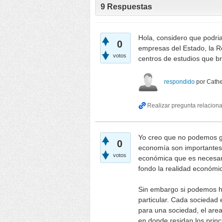
9
Respuestas
Hola, considero que podria
0
empresas del Estado, la R
votos
centros de estudios que b
respondido
por
Cath
Yo creo que no podemos ge
0
economía son importantes,
votos
económica que es necesar
fondo la realidad económi
Sin embargo si podemos h
particular. Cada sociedad e
para una sociedad, el are
en donde residan los prin