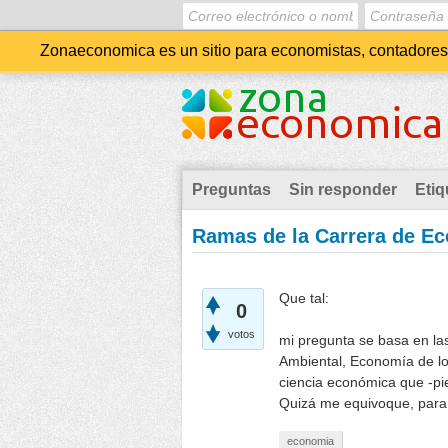
Zonaeconomica es un sitio para economistas, contadores, 
Preguntas
Sin responder
Etiq
Ramas de la Carrera de E
Que tal:
0
votos
mi pregunta se basa en la
Ambiental, Economía de lo
ciencia económica que -pi
Quizá me equivoque, para 
economia