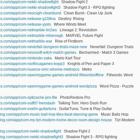
ics.com/app/com-nekki-shadowfight
Shadow Fight 2
ics.com/app/com-nekki-shadowfight3
Shadow Fight 3 - RPG fighting
ics.com/app/com-nescxgh-cleanburst
Clean Burst– Clean Up Junk
ics.com/app/com-netease-g108na
Destiny: Rising
ics.com/app/com-netease-yysls
Where Winds Meet
ics.com/app/com-netmarble-lin2ws
Lineage 2: Revolution
ics.com/app/com-netmarble-mherosgb
MARVEL Future Fight
ics.com/app/com-netmarble-war
Rise of Firstborn
ics.com/app/com-neverfall-dungeon-trials-maze-new
Neverfall: Dungeon Trials
ics.com/app/com-nevosoft-witch-match-games
Becharmed - Match 3 Games
ics.com/app/com-nintendo-zaka
Mario Kart Tour
ics.com/app/com-northicagames-kopp3
Knights of Pen and Paper 3
tics.com/app/com-nuance-nmc-sihome-metropcs
Metro
ics.com/app/com-openmygame-games-android-fillwordsoffline
Fillwords: Word
tics.com/app/com-openmygame-games-android-wordpizza
Word Pizza - Puzzle
cs.com/app/com-opticache-pro-file
PhotoRestore Pro
ics.com/app/com-outfit7-herodash
Talking Tom: Hero Dash Run
cs.com/app/com-ovelin-guitartuna
GuitarTuna: Tune & Play Guitar
ting.com/app/com-music-ball-hop-tiles-beat-dancing-game
Music Ballz Hop
lting.com/app/com-my-tizi-modern-home-decor-room-design-house
Tizi Modern
ting.com/app/com-nekki-shadowfight
Shadow Fight 2
ting.com/app/com-nekki-shadowfight3
Shadow Fight 3 - RPG fighting