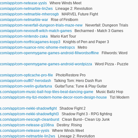
.com/app/com-netease-yysls
Where Winds Meet
.com/app/com-netmarble-lin2ws
Lineage 2: Revolution
n.com/app/com-netmarble-mherosgb
MARVEL Future Fight
n.com/app/com-netmarble-war
Rise of Firstborn
.com/app/com-neverfall-dungeon-trials-maze-new
Neverfall: Dungeon Trials
n.com/app/com-nevosoft-witch-match-games
Becharmed - Match 3 Games
n.com/app/com-nintendo-zaka
Mario Kart Tour
n.com/app/com-northicagames-kopp3
Knights of Pen and Paper 3
n.com/app/com-nuance-nmc-sihome-metropcs
Metro
.com/app/com-openmygame-games-android-fillwordsoffline
Fillwords: Word
gn.com/app/com-openmygame-games-android-wordpizza
Word Pizza - Puzzle
.com/app/com-opticache-pro-file
PhotoRestore Pro
.com/app/com-outfit7-herodash
Talking Tom: Hero Dash Run
.com/app/com-ovelin-guitartuna
GuitarTuna: Tune & Play Guitar
es.com/app/com-music-ball-hop-tiles-beat-dancing-game
Music Ballz Hop
ces.com/app/com-my-tizi-modern-home-decor-room-design-house
Tizi Modern
es.com/app/com-nekki-shadowfight
Shadow Fight 2
es.com/app/com-nekki-shadowfight3
Shadow Fight 3 - RPG fighting
es.com/app/com-nescxgh-cleanburst
Clean Burst– Clean Up Junk
ces.com/app/com-netease-g108na
Destiny: Rising
es.com/app/com-netease-yysls
Where Winds Meet
es.com/app/com-netmarble-lin2ws
Lineage 2: Revolution