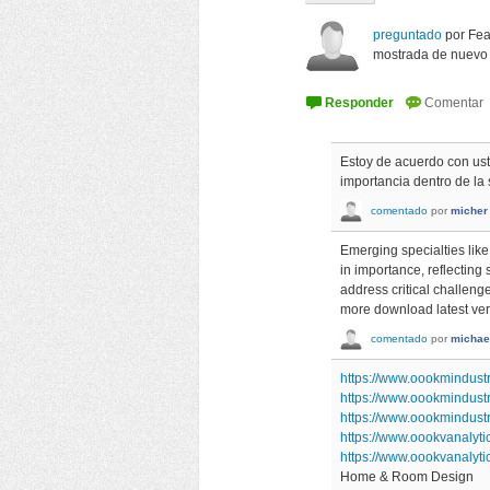
preguntado
por
Fea
mostrada de nuevo
Estoy de acuerdo con us
importancia dentro de la
comentado
por
micher
Emerging specialties li
in importance, reflecting
address critical challeng
more download latest ver
comentado
por
michael
https://www.oookmindustr
https://www.oookmindust
https://www.oookmindust
https://www.oookvanalyt
https://www.oookvanalyt
Home & Room Design