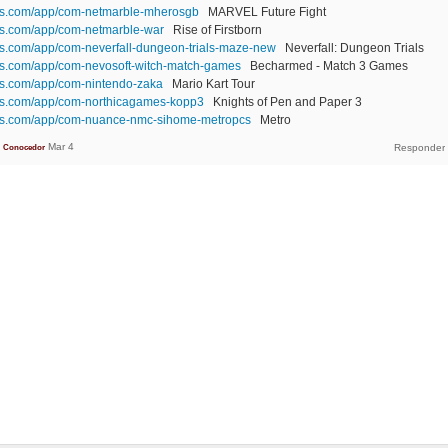
ces.com/app/com-netmarble-mherosgb
MARVEL Future Fight
es.com/app/com-netmarble-war
Rise of Firstborn
es.com/app/com-neverfall-dungeon-trials-maze-new
Neverfall: Dungeon Trials
es.com/app/com-nevosoft-witch-match-games
Becharmed - Match 3 Games
es.com/app/com-nintendo-zaka
Mario Kart Tour
ces.com/app/com-northicagames-kopp3
Knights of Pen and Paper 3
ces.com/app/com-nuance-nmc-sihome-metropcs
Metro
Mar 4
Conocedor