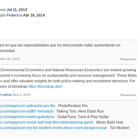
nor
Jul 11, 2013
por
Federico
Abr 16, 2014
ted en que las especialidades que ha mencionado están aumentando en
 sociedad.
Nov 29, 2023
ke Environmental Economics and Natural Resources Economics are indeed growing
 society's increasing focus on sustainability and resource management. These fields
es and offer valuable insights for both policy-making and investment decisions. For
sion of bloxstrap
https://bloxstrap.dev/
 collins
Sep 4, 2024
y.com/app/com-opticache-pro-file
PhotoRestore Pro
ry.com/app/com-outfit7-herodash
Talking Tom: Hero Dash Run
ry.com/app/com-ovelin-guitartuna
GuitarTuna: Tune & Play Guitar
ics.com/app/com-music-ball-hop-tiles-beat-dancing-game
Music Ballz Hop
ics.com/app/com-my-tizi-modern-home-decor-room-design-house
Tizi Modern