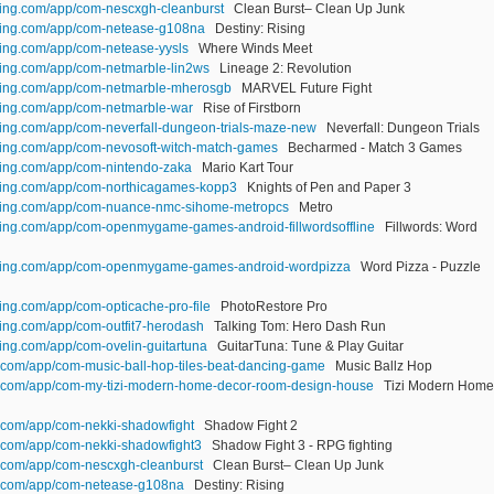
ting.com/app/com-nescxgh-cleanburst
Clean Burst– Clean Up Junk
lting.com/app/com-netease-g108na
Destiny: Rising
ting.com/app/com-netease-yysls
Where Winds Meet
ting.com/app/com-netmarble-lin2ws
Lineage 2: Revolution
lting.com/app/com-netmarble-mherosgb
MARVEL Future Fight
ting.com/app/com-netmarble-war
Rise of Firstborn
ting.com/app/com-neverfall-dungeon-trials-maze-new
Neverfall: Dungeon Trials
ting.com/app/com-nevosoft-witch-match-games
Becharmed - Match 3 Games
ting.com/app/com-nintendo-zaka
Mario Kart Tour
lting.com/app/com-northicagames-kopp3
Knights of Pen and Paper 3
lting.com/app/com-nuance-nmc-sihome-metropcs
Metro
ting.com/app/com-openmygame-games-android-fillwordsoffline
Fillwords: Word
lting.com/app/com-openmygame-games-android-wordpizza
Word Pizza - Puzzle
ing.com/app/com-opticache-pro-file
PhotoRestore Pro
ting.com/app/com-outfit7-herodash
Talking Tom: Hero Dash Run
ing.com/app/com-ovelin-guitartuna
GuitarTuna: Tune & Play Guitar
.com/app/com-music-ball-hop-tiles-beat-dancing-game
Music Ballz Hop
n.com/app/com-my-tizi-modern-home-decor-room-design-house
Tizi Modern Home
.com/app/com-nekki-shadowfight
Shadow Fight 2
.com/app/com-nekki-shadowfight3
Shadow Fight 3 - RPG fighting
.com/app/com-nescxgh-cleanburst
Clean Burst– Clean Up Junk
n.com/app/com-netease-g108na
Destiny: Rising