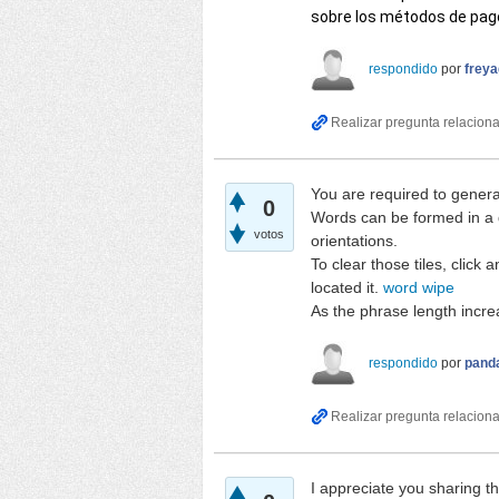
sobre los métodos de pago
respondido
por
frey
You are required to genera
0
Words can be formed in a di
votos
orientations.
To clear those tiles, click
located it.
word wipe
As the phrase length incre
respondido
por
pand
I appreciate you sharing th