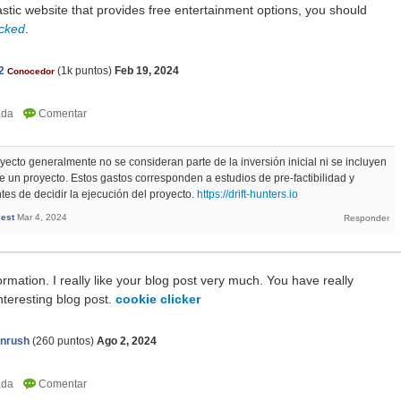
astic website that provides free entertainment options, you should
ocked
.
2
(
1k
puntos)
Feb 19, 2024
Conocedor
yecto generalmente no se consideran parte de la inversión inicial ni se incluyen
de un proyecto. Estos gastos corresponden a estudios de pre-factibilidad y
ntes de decidir la ejecución del proyecto.
https://drift-hunters.io
est
Mar 4, 2024
ormation. I really like your blog post very much. You have really
nteresting blog post.
cookie clicker
onrush
(
260
puntos)
Ago 2, 2024