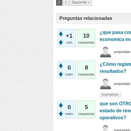
1
2
Siguiente »
Preguntas relacionadas
¿que pasa con
+1
10
economica es
voto
respuestas
preguntado
¿Cómo registr
0
9
resultados?
votos
respuestas
preguntado
inversiones
que son OTR
0
5
estado de res
votos
respuestas
operativos?
preguntado