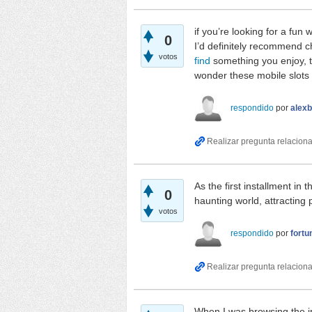
if you’re looking for a fun
0
I’d definitely recommend ch
votos
find
something you enjoy, t
wonder these mobile slots 
respondido
por
alexb
As the first installment in
0
haunting world, attracting 
votos
respondido
por
fortu
When I was browsing the int