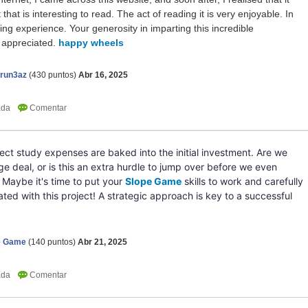
that is interesting to read. The act of reading it is very enjoyable. In
ying experience. Your generosity in imparting this incredible
y appreciated.
happy wheels
erun3az
(
430
puntos)
Abr 16, 2025
project study expenses are baked into the initial investment. Are we
e deal, or is this an extra hurdle to jump over before we even
Maybe it's time to put your
Slope Game
skills to work and carefully
ted with this project! A strategic approach is key to a successful
e Game
(
140
puntos)
Abr 21, 2025