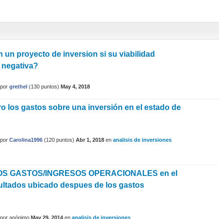
 un proyecto de inversion si su viabilidad
 negativa?
por
grethel
(
130
puntos)
May 4, 2018
o los gastos sobre una inversión en el estado de
por
Carolina1996
(
120
puntos)
Abr 1, 2018
en
analisis de inversiones
OS GASTOS/INGRESOS OPERACIONALES en el
ultados ubicado despues de los gastos
por
anónimo
May 29, 2014
en
analisis de inversiones