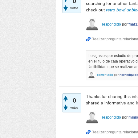
0
searching for another fant
votos
check out
retro bowl unbl
respondido
por
fnaf1
Los gastos por estudio de pro
en el flujo de caja operativo 
factibilidad que se realizan a
comentado
por
hornedquick
Thanks for sharing this inf
0
shared a informative and i
votos
respondido
por
mini