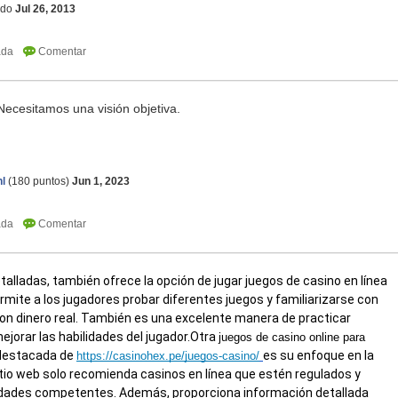
ldo
Jul 26, 2013
Necesitamos una visión objetiva.
snow rider 3d
l
(
180
puntos)
Jun 1, 2023
talladas,
también ofrece la opción de jugar juegos de casino en línea
rmite a los jugadores probar diferentes juegos y familiarizarse con
con dinero real. También es una excelente manera de practicar
ejorar las habilidades del jugador.
Otra
juegos de casino online para
 destacada de
es su enfoque en la
https://casinohex.pe/juegos-casino/
sitio web solo recomienda casinos en línea que estén regulados y
ridades competentes. Además, proporciona información detallada