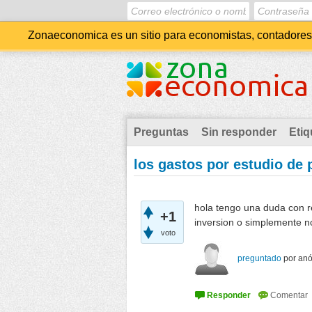
Zonaeconomica es un sitio para economistas, contadores, 
Preguntas
Sin responder
Etiq
los gastos por estudio de 
hola tengo una duda con re
+1
inversion o simplemente no
voto
preguntado
por
an