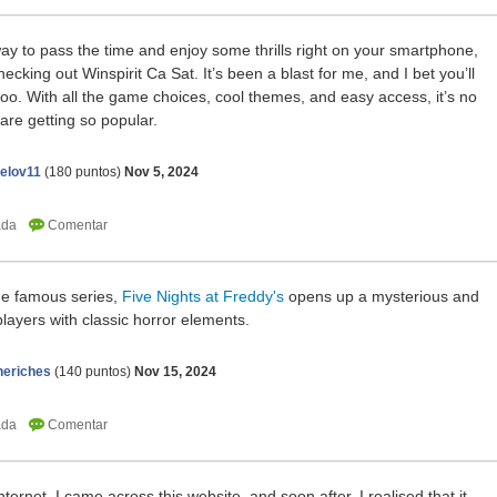
 way to pass the time and enjoy some thrills right on your smartphone,
ecking out Winspirit Ca Sat. It’s been a blast for me, and I bet you’ll
oo. With all the game choices, cool themes, and easy access, it’s no
are getting so popular.
elov11
(
180
puntos)
Nov 5, 2024
 the famous series,
Five Nights at Freddy's
opens up a mysterious and
players with classic horror elements.
neriches
(
140
puntos)
Nov 15, 2024
ernet, I came across this website, and soon after, I realised that it