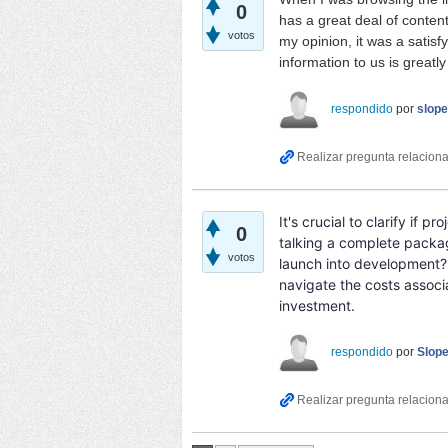
0
has a great deal of content 
votos
my opinion, it was a satisf
information to us is greatl
respondido
por
slop
It's crucial to clarify if 
0
talking a complete packag
votos
launch into development? 
navigate the costs associa
investment.
respondido
por
Slop