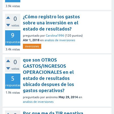
3.9k
vistas
¿Cómo registro los gastos
0
sobre una inversión en el
votos
estado de resultados?
9
preguntado
por
Carolina1996
(
120
puntos)
Abr 1, 2018
en
analisis de inversiones
respuestas
inversiones
3.4k
vistas
que son OTROS
0
GASTOS/INGRESOS
votos
OPERACIONALES en el
5
estado de resultados
ubicado despues de los
respuestas
gastos operativos?
1.9k
vistas
May 29, 2014
preguntado
por
anónimo
en
analisis de inversiones
Por que me da TIR negativa