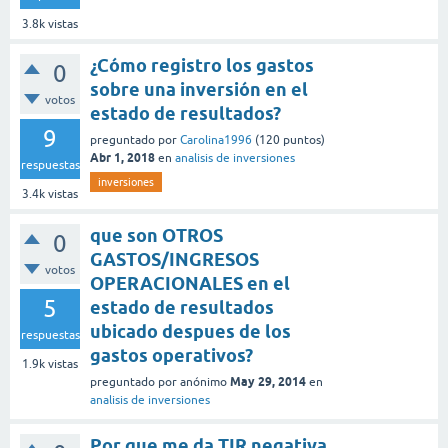
3.8k
vistas
¿Cómo registro los gastos
0
sobre una inversión en el
votos
estado de resultados?
9
preguntado
por
Carolina1996
(
120
puntos)
Abr 1, 2018
en
analisis de inversiones
respuestas
inversiones
3.4k
vistas
que son OTROS
0
GASTOS/INGRESOS
votos
OPERACIONALES en el
5
estado de resultados
ubicado despues de los
respuestas
gastos operativos?
1.9k
vistas
May 29, 2014
preguntado
por
anónimo
en
analisis de inversiones
Por que me da TIR negativa