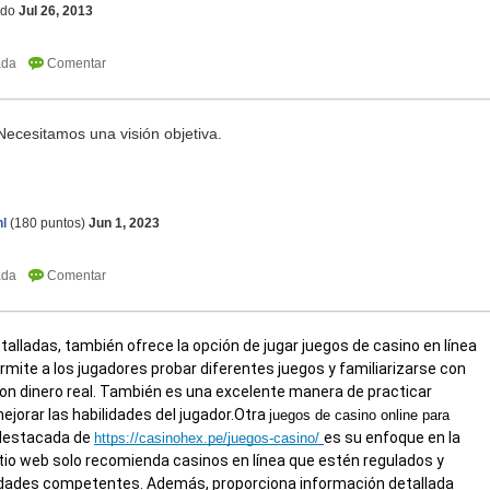
ldo
Jul 26, 2013
Necesitamos una visión objetiva.
snow rider 3d
l
(
180
puntos)
Jun 1, 2023
talladas,
también ofrece la opción de jugar juegos de casino en línea
rmite a los jugadores probar diferentes juegos y familiarizarse con
con dinero real. También es una excelente manera de practicar
ejorar las habilidades del jugador.
Otra
juegos de casino online para
 destacada de
es su enfoque en la
https://casinohex.pe/juegos-casino/
sitio web solo recomienda casinos en línea que estén regulados y
ridades competentes. Además, proporciona información detallada