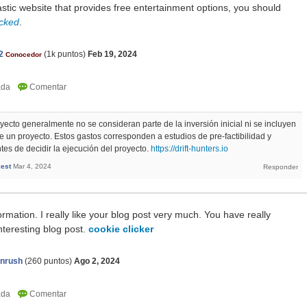
astic website that provides free entertainment options, you should
ocked
.
2
(
1k
puntos)
Feb 19, 2024
Conocedor
yecto generalmente no se consideran parte de la inversión inicial ni se incluyen
de un proyecto. Estos gastos corresponden a estudios de pre-factibilidad y
ntes de decidir la ejecución del proyecto.
https://drift-hunters.io
est
Mar 4, 2024
ormation. I really like your blog post very much. You have really
nteresting blog post.
cookie clicker
onrush
(
260
puntos)
Ago 2, 2024