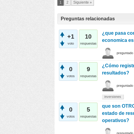
1
2
Siguiente »
Preguntas relacionadas
¿que pasa con
+1
10
economica es
voto
respuestas
preguntado
¿Cómo registr
0
9
resultados?
votos
respuestas
preguntado
inversiones
que son OTR
0
5
estado de res
votos
respuestas
operativos?
preguntado