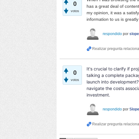
0
has a great deal of content 
votos
my opinion, it was a satisf
information to us is greatl
respondido
por
slop
It's crucial to clarify if 
0
talking a complete packag
votos
launch into development? 
navigate the costs associa
investment.
respondido
por
Slop