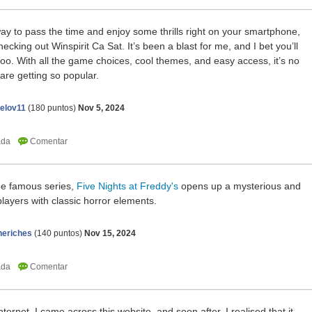
 way to pass the time and enjoy some thrills right on your smartphone,
ecking out Winspirit Ca Sat. It’s been a blast for me, and I bet you’ll
oo. With all the game choices, cool themes, and easy access, it’s no
are getting so popular.
elov11
(
180
puntos)
Nov 5, 2024
 the famous series,
Five Nights at Freddy's
opens up a mysterious and
players with classic horror elements.
neriches
(
140
puntos)
Nov 15, 2024
ernet, I came across this website, and soon after, I realised that it