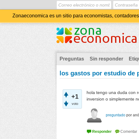
Zonaeconomica es un sitio para economistas, contadores, 
Preguntas
Sin responder
Etiq
los gastos por estudio de 
hola tengo una duda con re
+1
inversion o simplemente no
voto
preguntado
por
an