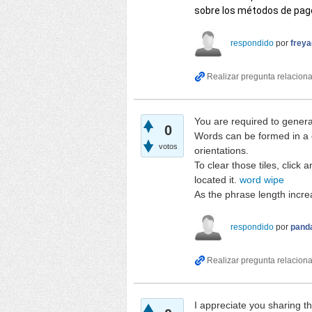
sobre los métodos de pago
respondido
por
frey
You are required to genera
0
Words can be formed in a di
votos
orientations.
To clear those tiles, click
located it.
word wipe
As the phrase length incre
respondido
por
pand
I appreciate you sharing th