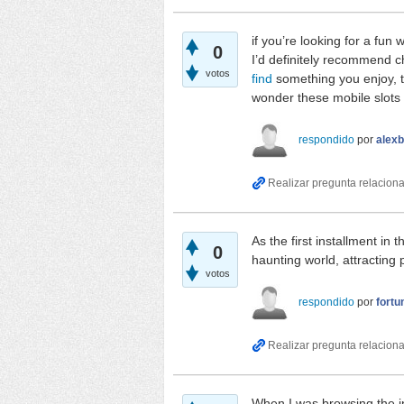
if you’re looking for a fun
0
I’d definitely recommend ch
votos
find
something you enjoy, t
wonder these mobile slots 
respondido
por
alexb
As the first installment in
0
haunting world, attracting 
votos
respondido
por
fortu
When I was browsing the int