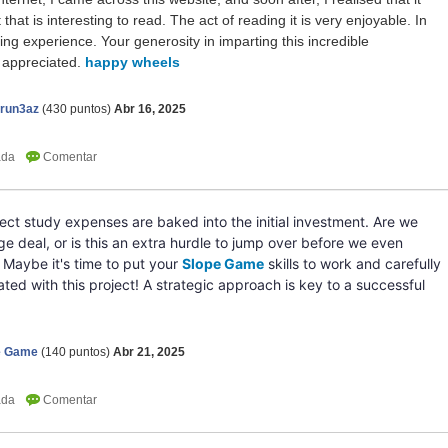
that is interesting to read. The act of reading it is very enjoyable. In
ying experience. Your generosity in imparting this incredible
y appreciated.
happy wheels
erun3az
(
430
puntos)
Abr 16, 2025
project study expenses are baked into the initial investment. Are we
e deal, or is this an extra hurdle to jump over before we even
Maybe it's time to put your
Slope Game
skills to work and carefully
ted with this project! A strategic approach is key to a successful
e Game
(
140
puntos)
Abr 21, 2025