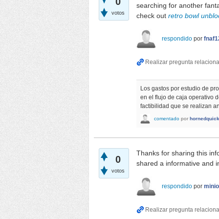
0
searching for another fant
votos
check out
retro bowl unbl
respondido
por
fnaf1
Los gastos por estudio de pro
en el flujo de caja operativo 
factibilidad que se realizan a
comentado
por
hornedquick
Thanks for sharing this inf
0
shared a informative and i
votos
respondido
por
mini