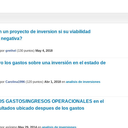
 un proyecto de inversion si su viabilidad
 negativa?
por
grethel
(
130
puntos)
May 4, 2018
o los gastos sobre una inversión en el estado de
por
Carolina1996
(
120
puntos)
Abr 1, 2018
en
analisis de inversiones
OS GASTOS/INGRESOS OPERACIONALES en el
ultados ubicado despues de los gastos
por
anónimo
May 29, 2014
en
analisis de inversiones