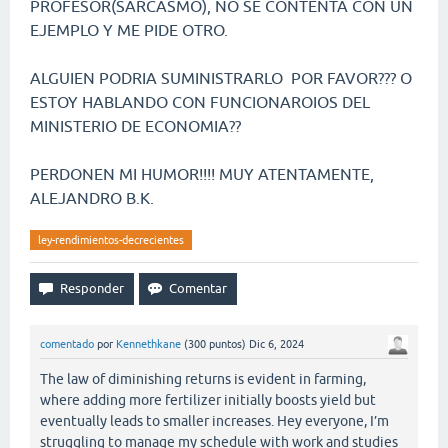
PROFESOR(SARCASMO), NO SE CONTENTA CON UN
EJEMPLO Y ME PIDE OTRO.
ALGUIEN PODRIA SUMINISTRARLO POR FAVOR??? O
ESTOY HABLANDO CON FUNCIONAROIOS DEL
MINISTERIO DE ECONOMIA??
PERDONEN MI HUMOR!!!! MUY ATENTAMENTE,
ALEJANDRO B.K.
ley-rendimientos-decrecientes
comentado
por
Kennethkane
(
300
puntos)
Dic 6, 2024
The law of diminishing returns is evident in farming,
where adding more fertilizer initially boosts yield but
eventually leads to smaller increases. Hey everyone, I’m
struggling to manage my schedule with work and studies