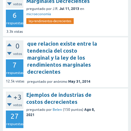
Marginales Decrecientes
votos
Jul 11, 2013
preguntado
por
J.R.
en
6
microeconomía
ley-rendimientos-decrecientes
respuestas
3.3k
vistas
que relacion existe entre la
0
tendencia del costo
votos
marginal y la ley de los
7
rendimientos marginales
decrecientes
respuestas
May 31, 2014
12.5k
vistas
preguntado
por
anónimo
Ejemplos de industrias de
+3
costos decrecientes
votos
Ago 8,
preguntado
por
Belen
(
150
puntos)
27
2021
respuestas