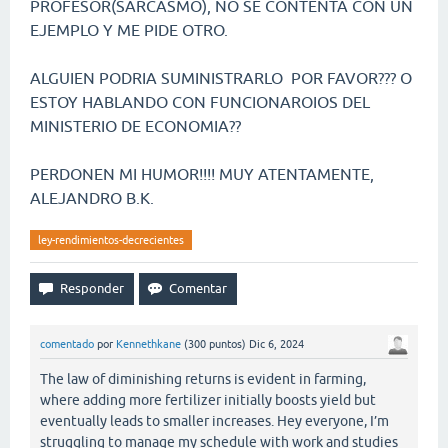
PROFESOR(SARCASMO), NO SE CONTENTA CON UN
EJEMPLO Y ME PIDE OTRO.
ALGUIEN PODRIA SUMINISTRARLO POR FAVOR??? O
ESTOY HABLANDO CON FUNCIONAROIOS DEL
MINISTERIO DE ECONOMIA??
PERDONEN MI HUMOR!!!! MUY ATENTAMENTE,
ALEJANDRO B.K.
ley-rendimientos-decrecientes
comentado
por
Kennethkane
(
300
puntos)
Dic 6, 2024
The law of diminishing returns is evident in farming,
where adding more fertilizer initially boosts yield but
eventually leads to smaller increases. Hey everyone, I’m
struggling to manage my schedule with work and studies