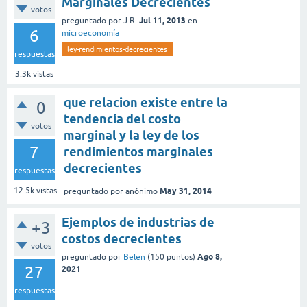
Marginales Decrecientes
votos
Jul 11, 2013
preguntado
por
J.R.
en
6
microeconomía
ley-rendimientos-decrecientes
respuestas
3.3k
vistas
que relacion existe entre la
0
tendencia del costo
votos
marginal y la ley de los
7
rendimientos marginales
decrecientes
respuestas
May 31, 2014
12.5k
vistas
preguntado
por
anónimo
Ejemplos de industrias de
+3
costos decrecientes
votos
Ago 8,
preguntado
por
Belen
(
150
puntos)
27
2021
respuestas