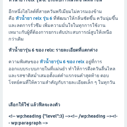
อีกหนึ่งไฮไลต์ที่สายควันพรีเมียมไม่ควรมองข้าม
คือ
หัวน้ำยา relx รุ่น 6
ที่พัฒนาให้กลิ่นชัดขึ้น ควันนุ่มขึ้น
และลดการรั่วซึม เพิ่มความมั่นใจในทุกการใช้งาน
เหมาะกับผู้ที่ต้องการยกระดับประสบการณ์สูบให้เหนือ
กว่าเดิม
หัวน้ำยารุ่น 6 ของ relx: รายละเอียดที่แตกต่าง
ความพิเศษของ
หัวน้ำยารุ่น 6 ของ relx
อยู่ที่การ
ออกแบบระบบภายในที่แม่นยำ ทำให้การดึงควันลื่นไหล
และรสชาติสม่ำเสมอตั้งแต่คำแรกจนคำสุดท้าย ตอบ
โจทย์คนที่ให้ความสำคัญกับรายละเอียดเล็ก ๆ ในทุกวัน
เลือกให้ใช่ แล้วฟีลจะลงตัว
<!-- wp:heading {"level":3} --><!-- /wp:heading --><!-
- wp:paragraph -->