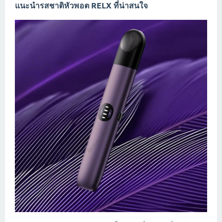
แนะนำรสชาติหัวพอต RELX ที่น่าสนใจ