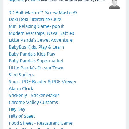
respondido
por
ahr147
Prestigioso contribuyente
(
6k
puntos)
Feb 25
3D Bolt Master™: Screw Master®
Doki Doki Literature Club!
Mini Relaxing Game- pop it
Modern Warships: Naval Battles
Little Panda’s Jewel Adventure
BabyBus Kids: Play & Learn
Baby Panda's Kids Play
Baby Panda's Supermarket
Little Panda’s Dream Town
Sled Surfers
Smart PDF Reader & PDF Viewer
Alarm Clock
Sticker.ly - Sticker Maker
Chrome Valley Customs
Hay Day
Hills of Steel
Food Street - Restaurant Game