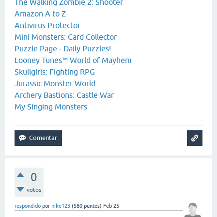
The Walking Zombie 2: Shooter
Amazon A to Z
Antivirus Protector
Mini Monsters: Card Collector
Puzzle Page - Daily Puzzles!
Looney Tunes™ World of Mayhem
Skullgirls: Fighting RPG
Jurassic Monster World
Archery Bastions: Castle War
My Singing Monsters
0
votos
respondido
por
nike123
(
580
puntos)
Feb 25