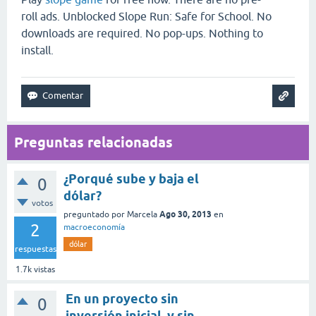
roll ads. Unblocked Slope Run: Safe for School. No
downloads are required. No pop-ups. Nothing to
install.
Preguntas relacionadas
¿Porqué sube y baja el
0
dólar?
votos
Ago 30, 2013
preguntado
por
Marcela
en
2
macroeconomía
dólar
respuestas
1.7k
vistas
En un proyecto sin
0
inversión inicial, y sin