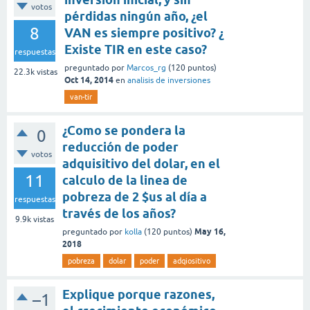
votos
pérdidas ningún año, ¿el
8
VAN es siempre positivo? ¿
Existe TIR en este caso?
respuestas
preguntado
por
Marcos_rg
(
120
puntos)
22.3k
vistas
Oct 14, 2014
en
analisis de inversiones
van-tir
¿Como se pondera la
0
reducción de poder
votos
adquisitivo del dolar, en el
11
calculo de la linea de
pobreza de 2 $us al día a
respuestas
través de los años?
9.9k
vistas
May 16,
preguntado
por
kolla
(
120
puntos)
2018
pobreza
dolar
poder
adqiositivo
Explique porque razones,
–1