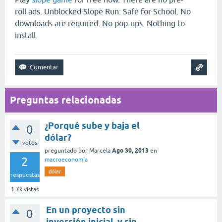
roll ads. Unblocked Slope Run: Safe for School. No
downloads are required. No pop-ups. Nothing to
install.
Preguntas relacionadas
¿Porqué sube y baja el
0
dólar?
votos
Ago 30, 2013
preguntado
por
Marcela
en
2
macroeconomía
dólar
respuestas
1.7k
vistas
En un proyecto sin
0
inversión inicial, y sin