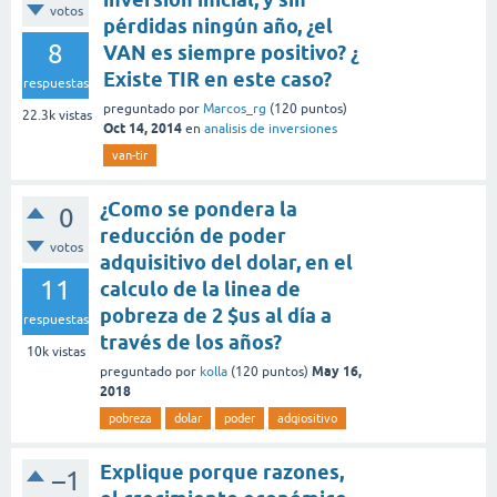
votos
pérdidas ningún año, ¿el
8
VAN es siempre positivo? ¿
Existe TIR en este caso?
respuestas
preguntado
por
Marcos_rg
(
120
puntos)
22.3k
vistas
Oct 14, 2014
en
analisis de inversiones
van-tir
¿Como se pondera la
0
reducción de poder
votos
adquisitivo del dolar, en el
11
calculo de la linea de
pobreza de 2 $us al día a
respuestas
través de los años?
10k
vistas
May 16,
preguntado
por
kolla
(
120
puntos)
2018
pobreza
dolar
poder
adqiositivo
Explique porque razones,
–1