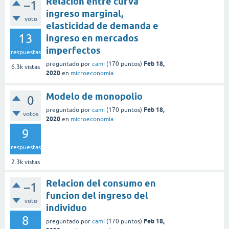
Relacion entre curva
–1
ingreso marginal,
voto
elasticidad de demanda e
13
ingreso en mercados
imperfectos
respuestas
Feb 18,
preguntado
por
cami
(
170
puntos)
6.3k
vistas
2020
en
microeconomía
Modelo de monopolio
0
Feb 18,
preguntado
por
cami
(
170
puntos)
votos
2020
en
microeconomía
9
respuestas
2.3k
vistas
Relacion del consumo en
–1
funcion del ingreso del
voto
individuo
8
Feb 18,
preguntado
por
cami
(
170
puntos)