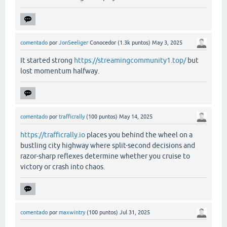
comentado
por
JonSeeliger
Conocedor
(
1.3k
puntos)
May 3, 2025
It started strong
https://streamingcommunity1.top/
but
lost momentum halfway.
comentado
por
trafficrally
(
100
puntos)
May 14, 2025
https://trafficrally.io
places you behind the wheel on a
bustling city highway where split-second decisions and
razor-sharp reflexes determine whether you cruise to
victory or crash into chaos.
comentado
por
maxwintry
(
100
puntos)
Jul 31, 2025