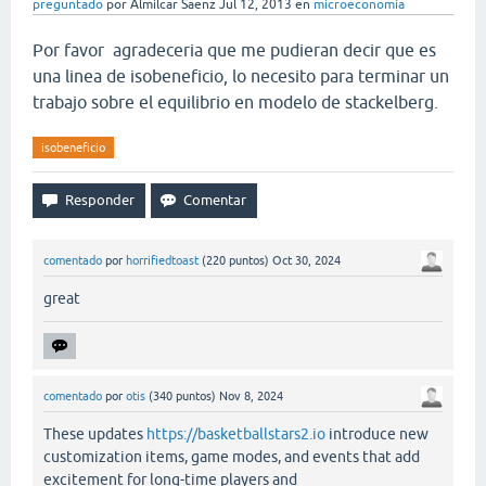
preguntado
por
Almilcar Saenz
Jul 12, 2013
en
microeconomía
Por favor agradeceria que me pudieran decir que es
una linea de isobeneficio, lo necesito para terminar un
trabajo sobre el equilibrio en modelo de stackelberg.
isobeneficio
comentado
por
horrifiedtoast
(
220
puntos)
Oct 30, 2024
great
comentado
por
otis
(
340
puntos)
Nov 8, 2024
These updates
https://basketballstars2.io
introduce new
customization items, game modes, and events that add
excitement for long-time players and