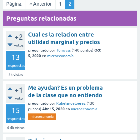
Página:
« Anterior
1
2
Preguntas relacionadas
Cual es la relacion entre
+2
utilidad marginal y precios
votos
Oct
preguntado
por
T0mvvss
(
140
puntos)
13
5, 2020
en
microeconomía
respuestas
5k
vistas
Me ayudan? Es un problema
+1
de la clase que no entiendo
voto
preguntado
por
Rubelangelperez
(
130
15
Abr 15, 2020
puntos)
en
microeconomía
microeconomía
respuestas
4.4k
vistas