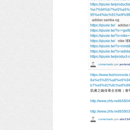
https://qiuxie.tw/product
%e7%94%b7%e5%a5%
95%e4%bc%91%e9%96
adidas samba og
https://qiuxie.tw/
adidas 
https://qiuxie.tw/?s=+go
https://qiuxie.tw/?s=ni
https://qiuxie.tw/
nike 球
https://qiuxie.tw/?s=nm
https://qiuxie.tw/?s=ad
https://qiuxie.tw/pro
comentado
por
perten
https://www.fashio
8a%e5%85%a8%e6%9
b7%e8%82%8c%e8%8
肌膚之鑰保養全攻略｜奢
http://www.zhtv.net/b580
http://www.zhtv.net/b580
comentado
por
abv134