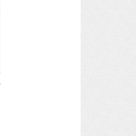
%
%
%