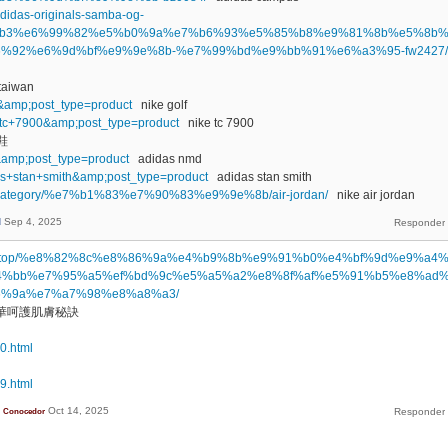
/adidas-originals-samba-og-
b3%e6%99%82%e5%b0%9a%e7%b6%93%e5%85%b8%e9%81%8b%e5%8b
%92%e6%9d%bf%e9%9e%8b-%e7%99%bd%e9%bb%91%e6%a3%95-fw2427/
taiwan
lf&amp;post_type=product
nike golf
ke+tc+7900&amp;post_type=product
nike tc 7900
鞋
d&amp;post_type=product
adidas nmd
idas+stan+smith&amp;post_type=product
adidas stan smith
duct-category/%e7%b1%83%e7%90%83%e9%9e%8b/air-jordan/
nike air jordan
d
Sep 4, 2025
nnode.top/%e8%82%8c%e8%86%9a%e4%b9%8b%e9%91%b0%e4%bf%9d%e9%a4
4%bb%e7%95%a5%ef%bd%9c%e5%a5%a2%e8%8f%af%e5%91%b5%e8%ad
6%9a%e7%a7%98%e8%a8%a3/
華呵護肌膚秘訣
40.html
39.html
Oct 14, 2025
Conocedor