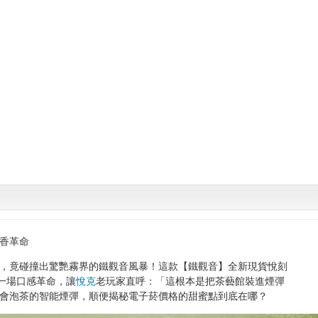
香革命
，竟碰撞出驚艷霧界的鐵觀音風暴！這款【鐵觀音】全新現貨悅刻
在掀起一場口感革命，讓
悅克
老玩家直呼：「這根本是把茶藝館裝進煙彈
會泡茶的智能煙彈，順便揭秘電子菸價格的甜蜜點到底在哪？