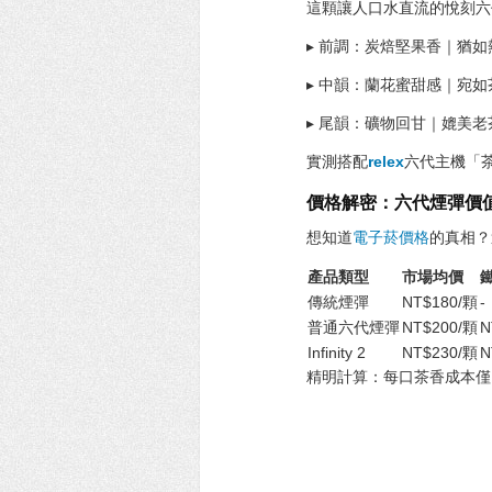
這顆讓人口水直流的悅刻六
▸ 前調：炭焙堅果香｜猶
▸ 中韻：蘭花蜜甜感｜宛
▸ 尾韻：礦物回甘｜媲美
實測搭配
relex
六代主機「
價格解密：六代煙彈價
想知道
電子菸價格
的真相？
產品類型
市場均價
傳統煙彈
NT$180/顆
-
普通六代煙彈
NT$200/顆
N
Infinity 2
NT$230/顆
N
精明計算：每口茶香成本僅N