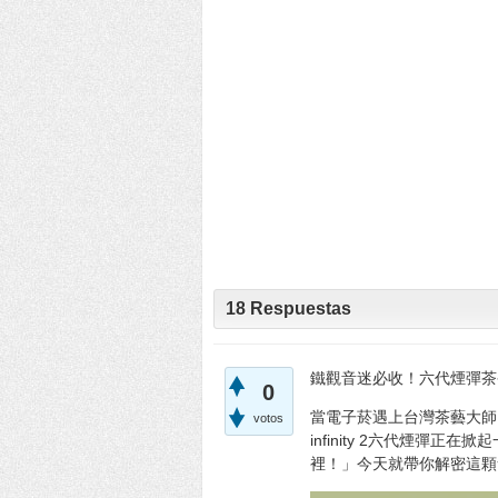
18
Respuestas
鐵觀音迷必收！六代煙彈茶
0
當電子菸遇上台灣茶藝大師
votos
infinity 2六代煙彈正
裡！」今天就帶你解密這顆