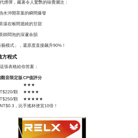
代煙彈，藏著令人驚艷的味覺層次：
如熱水沖開茶葉的瞬間爆發
如茶湯在喉間迴繞的甘甜
老茶師悶泡的深邃余韻
茶藝模式」，還原度直接飆升90%！
值方程式
這張表格給你答案：
鐵觀音限定版
CP值評分
★★★
T$220/顆
★★★★
T$250/顆
★★★★★
T$0.3，比手搖杯便宜10倍！