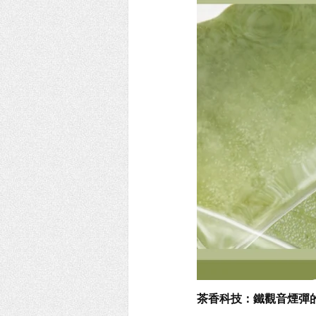
茶香科技：鐵觀音煙彈