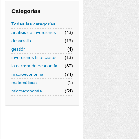
Categorías
Todas las categorías
analisis de inversiones
(43)
desarrollo
(13)
gestión
(4)
inversiones financieras
(13)
la carrera de economía
(37)
macroeconomía
(74)
matemáticas
(1)
microeconomía
(54)