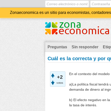
Zonaeconomica es un sitio para economistas, contadores, 
Preguntas
Sin responder
Etiq
Cuál es la correcta y por 
En el contexto del modelo
+2
votos
a)La política fiscal tendr
demanda de dinero al ingr
b) El efecto negativo en 
la tasa de interés.