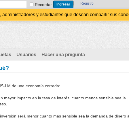
Registro
Recordar
administradores y estudiantes que desean compartir sus conocim
uetas
Usuarios
Hacer una pregunta
qué?
 IS-LM de una economía cerrada:
á un mayor impacto en la tasa de interés, cuanto menos sensible sea la
eso.
la inversión será menor cuanto más sensible sea la demanda de dinero 