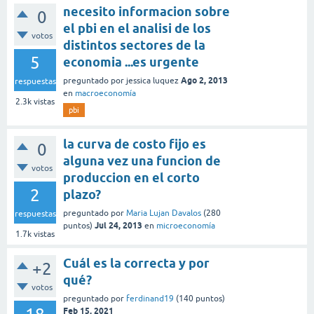
necesito informacion sobre
0
el pbi en el analisi de los
votos
distintos sectores de la
5
economia ...es urgente
Ago 2, 2013
preguntado
por
jessica luquez
respuestas
en
macroeconomía
2.3k
vistas
pbi
la curva de costo fijo es
0
alguna vez una funcion de
votos
produccion en el corto
2
plazo?
preguntado
por
Maria Lujan Davalos
(
280
respuestas
Jul 24, 2013
puntos)
en
microeconomía
1.7k
vistas
Cuál es la correcta y por
+2
qué?
votos
preguntado
por
ferdinand19
(
140
puntos)
Feb 15, 2021