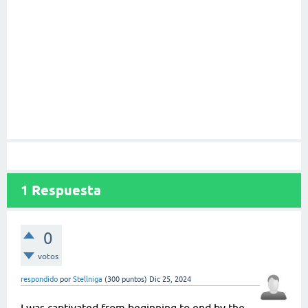
1
Respuesta
0
votos
respondido
por
Stellniga
(
300
puntos)
Dic 25, 2024
I was captivated from beginning to end by the