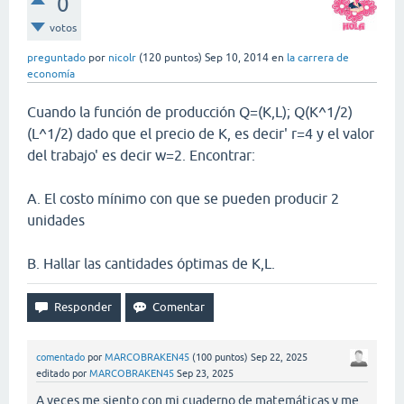
0
votos
preguntado
por
nicolr
(
120
puntos)
Sep 10, 2014
en
la carrera de
economía
Cuando la función de producción Q=(K,L); Q(K^1/2)
(L^1/2) dado que el precio de K, es decir' r=4 y el valor
del trabajo' es decir w=2. Encontrar:
A. El costo mínimo con que se pueden producir 2
unidades
B. Hallar las cantidades óptimas de K,L.
comentado
por
MARCOBRAKEN45
(
100
puntos)
Sep 22, 2025
editado
por
MARCOBRAKEN45
Sep 23, 2025
A veces me siento con mi cuaderno de matemáticas y me