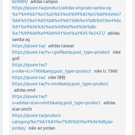
bz0084/
adidas campus
https://qiuxie.tw/product/adidas-originals-samba-og-
%e7%94%b7%e5%a5%b3%e6%99%82%e5%b0%9a%e7
%b6%93%e5%85%b8%e9%81%8b%e5%8b%95%e4%bc
%91%e9%96%92%e6%9d%bf%e9%9e%8b-
%e7%99%bd%e9%bb%91%e6%a3%95-fw2427/
adidas
samba og
https://qiuxie.tw/
adidas taiwan
https://qiuxie.tw/?s=+golf&amp;post_type=product
nike
golf
https://qiuxie.tw/?
s=nike+tc+7900&amp;post_type=product
nike tc 7900
https://qiuxie.tw/
nike 球鞋
https://qiuxie.tw/?s=nmd&amp;post_type=product
adidas nmd
https://qiuxie.tw/?
s=adidas+stan+smith&amp;post_type=product
adidas
stan smith
https://qiuxie.tw/product-
category/%e7%b1%83%e7%90%83%e9%9e%8b/air-
jordan/
nike air jordan