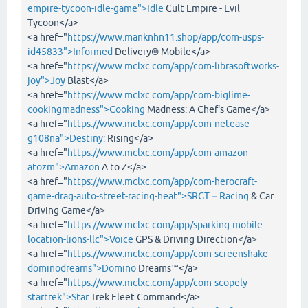
empire-tycoon-idle-game">Idle
Cult Empire - Evil
Tycoon</a>
<a href="
https://www.manknhn11.shop/app/com-usps-
id45833">Informed
Delivery® Mobile</a>
<a href="
https://www.mclxc.com/app/com-librasoftworks-
joy">Joy
Blast</a>
<a href="
https://www.mclxc.com/app/com-biglime-
cookingmadness">Cooking
Madness: A Chef's Game</a>
<a href="
https://www.mclxc.com/app/com-netease-
g108na">Destiny:
Rising</a>
<a href="
https://www.mclxc.com/app/com-amazon-
atozm">Amazon
A to Z</a>
<a href="
https://www.mclxc.com/app/com-herocraft-
game-drag-auto-street-racing-heat">SRGT－Racing
& Car
Driving Game</a>
<a href="
https://www.mclxc.com/app/sparking-mobile-
location-lions-llc">Voice
GPS & Driving Direction</a>
<a href="
https://www.mclxc.com/app/com-screenshake-
dominodreams">Domino
Dreams™</a>
<a href="
https://www.mclxc.com/app/com-scopely-
startrek">Star
Trek Fleet Command</a>