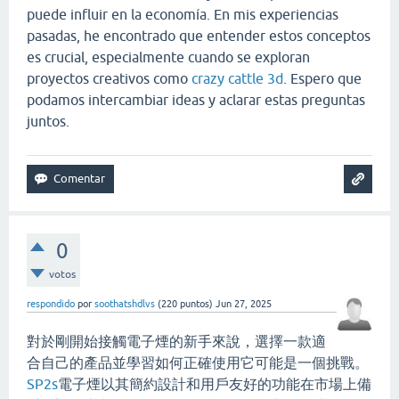
puede influir en la economía. En mis experiencias
pasadas, he encontrado que entender estos conceptos
es crucial, especialmente cuando se exploran
proyectos creativos como
crazy cattle 3d
. Espero que
podamos intercambiar ideas y aclarar estas preguntas
juntos.
0
votos
respondido
por
soothatshdlvs
(
220
puntos)
Jun 27, 2025
對於剛開始接觸電子煙的新手來說，選擇一款適
合自己的產品並學習如何正確使用它可能是一個挑戰。
SP2s
電子煙以其簡約設計和用戶友好的功能在市場上備