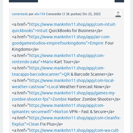
comentado
por
abv134
Conocedor
(
1.5k
puntos)
Dic 25, 2025
<a href="
https://www.manknhn11.shop/app/com-intuit-
quickbooks">Intuit
QuickBooks for Business</a>
<a href="
https://www.manknhn11.shop/app/air-com-
goodgamestudios-empirefourkingdoms">Empire:
Four
Kingdoms</a>
<a href="
https://www.manknhn11.shop/app/com-
nintendo-zaka">Mario
Kart Tour</a>
<a href="
https://www.manknhn11.shop/app/com-
teacapps-barcodescanner">QR
& Barcode Scanner</a>
<a href="
https://www.manknhn11.shop/app/com-local-
weather-castnow">Local
Weather Forecast Now</a>
<a href="
https://www.manknhn11.shop/app/games-my-
zombie-shooter-fps">Zombie
Harbor: Zombie Shooter</a>
<a href="
https://www.manknhn11.shop/app/com-
symantec-securewifi">Norton
VPN – Fast & Secure</a>
<a href="
https://www.manknhn11.shop/app/com-cleanfix-
fixplus">Clean
Fix Plus</a>
<a href="
https://www.manknhn11.shop/app/com-wa-cult-