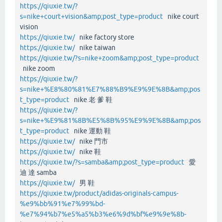
https://qiuxie.tw/?
s=nike+court+vision&amp;post_type=product
nike court
vision
https://qiuxie.tw/
nike factory store
https://qiuxie.tw/
nike taiwan
https://qiuxie.tw/?s=nike+zoom&amp;post_type=product
nike zoom
https://qiuxie.tw/?
s=nike+%E8%80%81%E7%88%B9%E9%9E%8B&amp;pos
t_type=product
nike 老 爹 鞋
https://qiuxie.tw/?
s=nike+%E9%81%8B%E5%8B%95%E9%9E%8B&amp;pos
t_type=product
nike 運動 鞋
https://qiuxie.tw/
nike 門市
https://qiuxie.tw/
nike 鞋
https://qiuxie.tw/?s=samba&amp;post_type=product
愛
迪 達 samba
https://qiuxie.tw/
男 鞋
https://qiuxie.tw/product/adidas-originals-campus-
%e9%bb%91%e7%99%bd-
%e7%94%b7%e5%a5%b3%e6%9d%bf%e9%9e%8b-