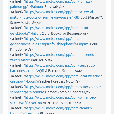
<a href="
https://www.mclxc.com/app/com-funfizz-
palmon-gp">Palmon:
Survival</a>
<a href="
https://www.mclxc.com/app/com-screw3d-
match-nuts-bolts-pin-jam-away-puzzle">3D
Bolt Master™:
Screw Master®</a>
<a href="
https://www.mclxc.com/app/com-intuit-
quickbooks">Intuit
QuickBooks for Business</a>
<a href="
https://www.mclxc.com/app/air-com-
goodgamestudios-empirefourkingdoms">Empire:
Four
Kingdoms</a>
<a href="
https://www.mclxc.com/app/com-nintendo-
zaka">Mario
Kart Tour</a>
<a href="
https://www.mclxc.com/app/com-teacapps-
barcodescanner">QR
& Barcode Scanner</a>
<a href="
https://www.mclxc.com/app/com-local-weather-
castnow">Local
Weather Forecast Now</a>
<a href="
https://www.mclxc.com/app/games-my-zombie-
shooter-fps">Zombie
Harbor: Zombie Shooter</a>
<a href="
https://www.mclxc.com/app/com-symantec-
securewifi">Norton
VPN – Fast & Secure</a>
<a href="
https://www.mclxc.com/app/com-cleanfix-
fixplus">Clean
Fix Plus</a>