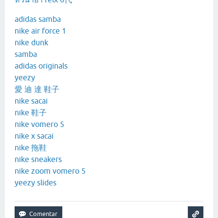
adidas samba
nike air force 1
nike dunk
samba
adidas originals
yeezy
愛 迪 達 鞋子
nike sacai
nike 鞋子
nike vomero 5
nike x sacai
nike 拖鞋
nike sneakers
nike zoom vomero 5
yeezy slides