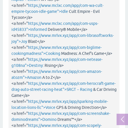
<a href="
https://www.mclxc.com/app/com-wa-cult-
empire-tycoon-idle-game">Idle
Cult Empire - Evil
Tycoon</a>
<a href="
https://www.mclxc.com/app/com-usps-
id45833">Informed
Delivery® Mobile</a>
<a href="
https://www.mrlvx.xyz/app/com-librasoftworks-
joy">Joy
Blast</a>
<a href="
https://www.mrlvx.xyz/app/com-biglime-
cookingmadness">Cooking
Madness: A Chef's Game</a>
<a href="
https://www.mrlvx.xyz/app/com-netease-
g108na">Destiny:
Rising</a>
<a href="
https://www.mrlvx.xyz/app/com-amazon-
atozm">Amazon
A to Z</a>
<a href="
https://www.mrlvx.xyz/app/com-herocraft-game-
drag-auto-street-racing-heat">SRGT－Racing
& Car Driving
Game</a>
<a href="
https://www.mrlvx.xyz/app/sparking-mobile-
location-lions-llc">Voice
GPS & Driving Direction</a>
<a href="
https://www.mrlvx.xyz/app/com-screenshake-
dominodreams">Domino
Dreams™</a>
<a href="
https://www.mrlvx.xyz/app/com-scopely-