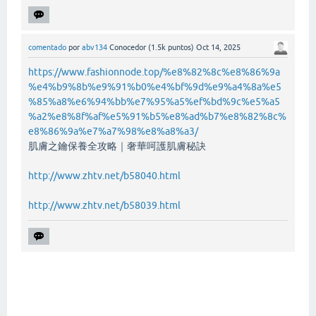
comentado
por
abv134
Conocedor
(
1.5k
puntos)
Oct 14, 2025
https://www.fashionnode.top/%e8%82%8c%e8%86%9a
%e4%b9%8b%e9%91%b0%e4%bf%9d%e9%a4%8a%e5
%85%a8%e6%94%bb%e7%95%a5%ef%bd%9c%e5%a5
%a2%e8%8f%af%e5%91%b5%e8%ad%b7%e8%82%8c%
e8%86%9a%e7%a7%98%e8%a8%a3/
肌膚之鑰保養全攻略｜奢華呵護肌膚秘訣
http://www.zhtv.net/b58040.html
http://www.zhtv.net/b58039.html