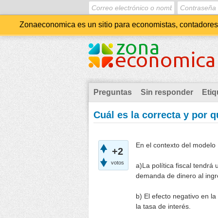
Zonaeconomica es un sitio para economistas, contadores, 
Preguntas
Sin responder
Etiq
Cuál es la correcta y por 
En el contexto del modelo
+2
votos
a)La política fiscal tendr
demanda de dinero al ingr
b) El efecto negativo en 
la tasa de interés.