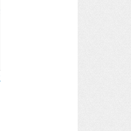
%
%
%