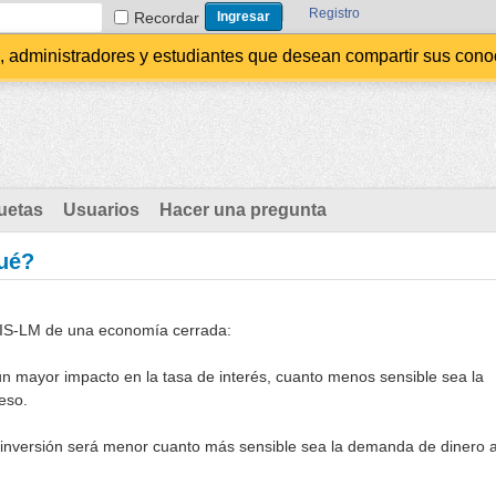
Registro
Recordar
administradores y estudiantes que desean compartir sus conocim
uetas
Usuarios
Hacer una pregunta
qué?
 IS-LM de una economía cerrada:
á un mayor impacto en la tasa de interés, cuanto menos sensible sea la
eso.
la inversión será menor cuanto más sensible sea la demanda de dinero 