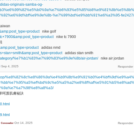
/adidas-originals-samba-og-
b3%e6%99%82%e5%b0%9a%e7%b6%93%e5%85%b8%e9%81%8b%e5%8b
%92%e6%9d%bf%e9%9e%8b-%e7%99%bd%e9%bb%91%e6%a3%95-fw2427/
taiwan
lf&amp;post_type=product
nike golf
ke+tc+7900&amp;post_type=product
nike tc 7900
鞋
d&amp;post_type=product
adidas nmd
idas+stan+smith&amp;post_type=product
adidas stan smith
duct-category/%e7%b1%83%e7%90%83%e9%9e%8b/air-jordan/
nike air jordan
d
Sep 4, 2025
nnode.top/%e8%82%8c%e8%86%9a%e4%b9%8b%e9%91%b0%e4%bf%9d%e9%a4
4%bb%e7%95%a5%ef%bd%9c%e5%a5%a2%e8%8f%af%e5%91%b5%e8%ad
6%9a%e7%a7%98%e8%a8%a3/
華呵護肌膚秘訣
40.html
39.html
Oct 14, 2025
Conocedor