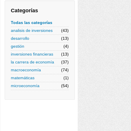
Categorías
Todas las categorías
analisis de inversiones
(43)
desarrollo
(13)
gestión
(4)
inversiones financieras
(13)
la carrera de economía
(37)
macroeconomía
(74)
matemáticas
(1)
microeconomía
(54)