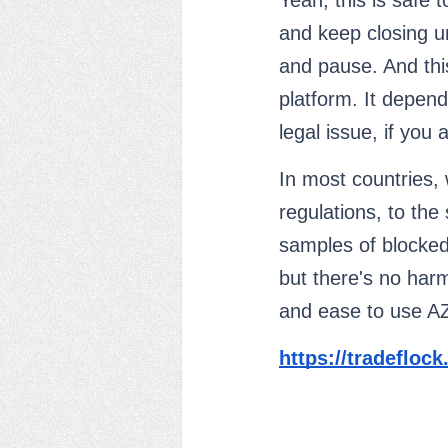
Yeah, this is safe t
and keep closing u
and pause. And this 
platform. It depend
legal issue, if you
In most countries,
regulations, to the
samples of blocked 
but there's no harm
and ease to use A
https://tradefloc