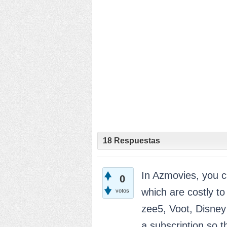
18
Respuestas
In Azmovies, you c
0
which are costly to
votos
zee5, Voot, Disney
a subscription so 