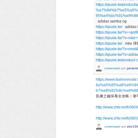
https://qiuxie.tw/product
%e7%94%b7%e5%a5%
95%e4%bc%91%e9%96
adidas samba og
https://qiuxie.tw/
adidas 
https://qiuxie.tw/?s=+go
https://qiuxie.tw/?s=ni
https://qiuxie.tw/
nike 球
https://qiuxie.tw/?s=nm
https://qiuxie.tw/?s=ad
https://qiuxie.tw/pro
comentado
por
perten
https://www.fashio
8a%e5%85%a8%e6%9
b7%e8%82%8c%e8%8
肌膚之鑰保養全攻略｜奢
http://www.zhtv.net/b580
http://www.zhtv.net/b580
comentado
por
abv134