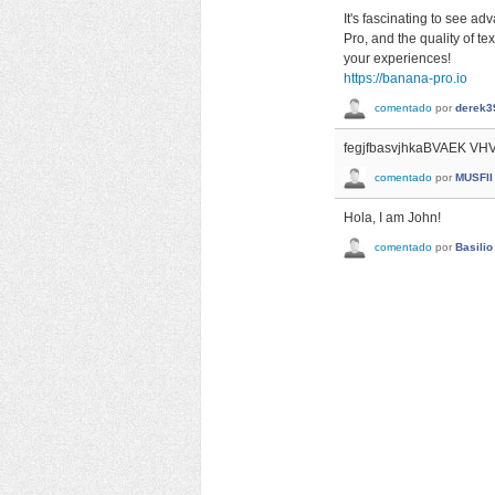
It's fascinating to see a
Pro, and the quality of te
your experiences!
https://banana-pro.io
comentado
por
derek3
fegjfbasvjhkaBVAEK 
comentado
por
MUSFII
Hola, I am John!
comentado
por
Basilio