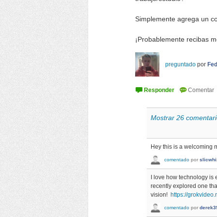
Simplemente agrega un co
¡Probablemente recibas m
preguntado
por
Fed
Mostrar 26 comentari
Hey this is a welcoming 
comentado
por
slicwhi
I love how technology is e
recently explored one tha
vision!
https://grokvideo.
comentado
por
derek3