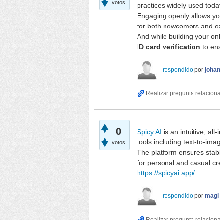
votos
practices widely used tod
Engaging openly allows yo
for both newcomers and 
And while building your onl
ID card verification
to en
respondido
por
joha
0
Spicy AI
is an intuitive, all-
tools including text-to-ima
votos
The platform ensures stabl
for personal and casual cr
https://spicyai.app/
respondido
por
magi