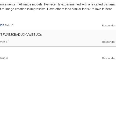
dvancements in AI image models! I've recently experimented with one called Banana
xt-to-image creation is impressive. Have others tried similar tools? I'd love to hear
957
Feb 15
VHVBFVAEJKBADUJKVWEBUOc
Feb 27
Mar 19