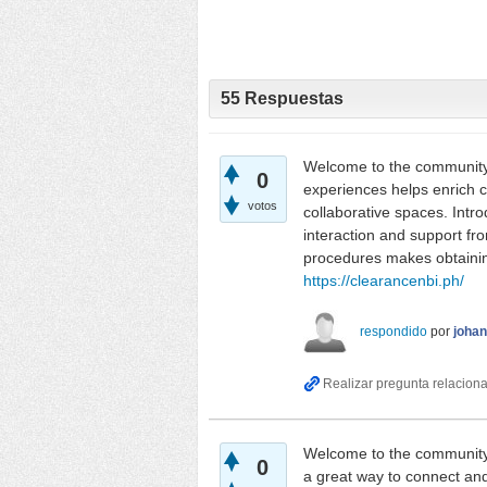
55
Respuestas
Welcome to the community! 
0
experiences helps enrich c
votos
collaborative spaces. Intr
interaction and support fr
procedures makes obtainin
https://clearancenbi.ph/
respondido
por
joha
Welcome to the community!
0
a great way to connect and