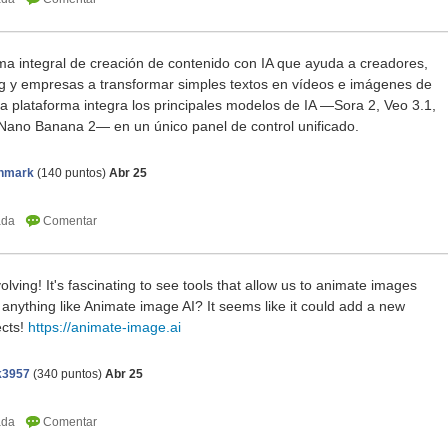
ma integral de creación de contenido con IA que ayuda a creadores,
ng y empresas a transformar simples textos en vídeos e imágenes de
ra plataforma integra los principales modelos de IA —Sora 2, Veo 3.1,
 Nano Banana 2— en un único panel de control unificado.
nmark
(
140
puntos)
Abr 25
olving! It's fascinating to see tools that allow us to animate images
d anything like Animate image AI? It seems like it could add a new
ects!
https://animate-image.ai
k3957
(
340
puntos)
Abr 25