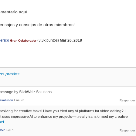
mentario aquí.
ensajes y consejos de otros miembros!
erico
(
3.3k
puntos)
Mar 26, 2018
Gran Colaborador
os previos
message by SlickWhiz Solutions
zsolution
Ene 26
volving for creative tasks! Have you tried any AI platforms for video editing? I
t uses impressive AI to enhance my projects—it really transformed my creative
net
957
Feb 1