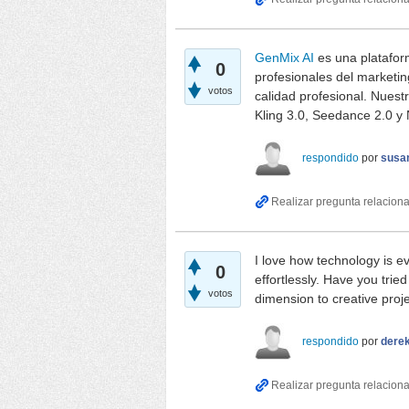
GenMix AI
es una platafor
0
profesionales del marketi
votos
calidad profesional. Nuest
Kling 3.0, Seedance 2.0 y
respondido
por
susa
I love how technology is ev
0
effortlessly. Have you trie
votos
dimension to creative proj
respondido
por
dere