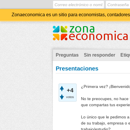
Zonaeconomica es un sitio para economistas, contadores, 
Preguntas
Sin responder
Etiq
Presentaciones
¿Primera vez? ¡Bienvenid
+4
votos
No te preocupes, no hace f
que compartas tus experie
Lo único que le pedimos a
de su trabajo, empresa o 
trabajo/estudio?