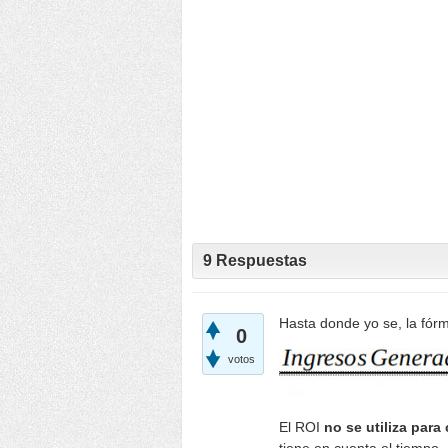
9
Respuestas
Hasta donde yo se, la fórm
0
votos
El ROI
no se utiliza para