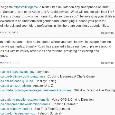
nline game
https://bitlifegame.io
bitlife Life Simulator on any smartphone or tablet,
d, Samsung, and other Apple and Android devices. What will one do with their life?
 life any thought, now is the moment to do so. Since you'll be investing your Bitlife i
 newborn with an undetermined gender and upbringing. Choose your path for
 interest, and your future profession. In life, there are countless opportunities.
3
Nov 28, 2024
an endless runner-style racing game where you have to drive to escape from the
addictive gameplay, Smashy Road has attracted a large number of players around
s out with its variety of vehicles and terrains, providing an exciting and
ience.
imer
Oct 3, 2025
pp/com-librasoftworks-joy
Joy Blast
app/com-biglime-cookingmadness
Cooking Madness: A Chef's Game
app/com-netease-g108na
Destiny: Rising
/app/com-amazon-atozm
Amazon A to Z
pp/com-herocraft-game-drag-auto-street-racing-heat
SRGT－Racing & Car Driving
p/sparking-mobile-location-lions-llc
Voice GPS & Driving Direction
/app/com-screenshake-dominodreams
Domino Dreams™
pp/com-scopely-startrek
Star Trek Fleet Command
pp/com-funfizz-palmon-gp
Palmon: Survival