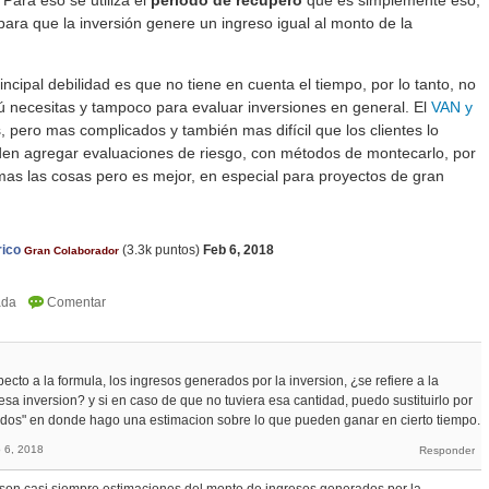
 Para eso se utiliza el
período de recupero
que es simplemente eso,
para que la inversión genere un ingreso igual al monto de la
ncipal debilidad es que no tiene en cuenta el tiempo, por lo tanto, no
ú necesitas y tampoco para evaluar inversiones en general. El
VAN y
pero mas complicados y también mas difícil que los clientes lo
den agregar evaluaciones de riesgo, con métodos de montecarlo, por
mas las cosas pero es mejor, en especial para proyectos de gran
rico
(
3.3k
puntos)
Feb 6, 2018
Gran Colaborador
to a la formula, los ingresos generados por la inversion, ¿se refiere a la
a inversion? y si en caso de que no tuviera esa cantidad, puedo sustituirlo por
rados" en donde hago una estimacion sobre lo que pueden ganar en cierto tiempo.
 6, 2018