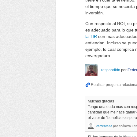
tiene en cuenta el tiempo.
el tiempo que se necesita 
inversión.
Con respecto al ROI, su pri
es adecuado para lo que t
la TIR
son mas adecuados, 
entiendan. Incluso se pue
ejemplo, lo cual complica 
envergadura.
respondido
por
Fede
Muchas gracias
Tengo una duda mas con respec
cantidad que me hace ganar es
el valor de "beneficios espe
comentado
por
anónimo
Feb