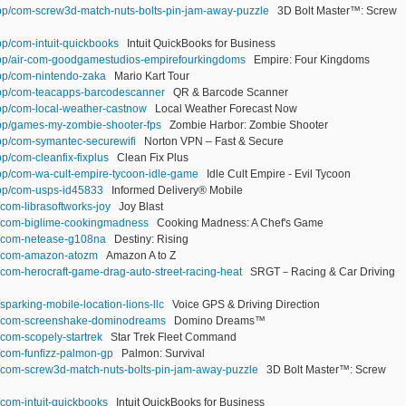
app/com-screw3d-match-nuts-bolts-pin-jam-away-puzzle
3D Bolt Master™: Screw
pp/com-intuit-quickbooks
Intuit QuickBooks for Business
app/air-com-goodgamestudios-empirefourkingdoms
Empire: Four Kingdoms
app/com-nintendo-zaka
Mario Kart Tour
app/com-teacapps-barcodescanner
QR & Barcode Scanner
app/com-local-weather-castnow
Local Weather Forecast Now
app/games-my-zombie-shooter-fps
Zombie Harbor: Zombie Shooter
app/com-symantec-securewifi
Norton VPN – Fast & Secure
p/com-cleanfix-fixplus
Clean Fix Plus
app/com-wa-cult-empire-tycoon-idle-game
Idle Cult Empire - Evil Tycoon
app/com-usps-id45833
Informed Delivery® Mobile
p/com-librasoftworks-joy
Joy Blast
pp/com-biglime-cookingmadness
Cooking Madness: A Chef's Game
pp/com-netease-g108na
Destiny: Rising
pp/com-amazon-atozm
Amazon A to Z
p/com-herocraft-game-drag-auto-street-racing-heat
SRGT－Racing & Car Driving
/sparking-mobile-location-lions-llc
Voice GPS & Driving Direction
app/com-screenshake-dominodreams
Domino Dreams™
p/com-scopely-startrek
Star Trek Fleet Command
p/com-funfizz-palmon-gp
Palmon: Survival
pp/com-screw3d-match-nuts-bolts-pin-jam-away-puzzle
3D Bolt Master™: Screw
p/com-intuit-quickbooks
Intuit QuickBooks for Business