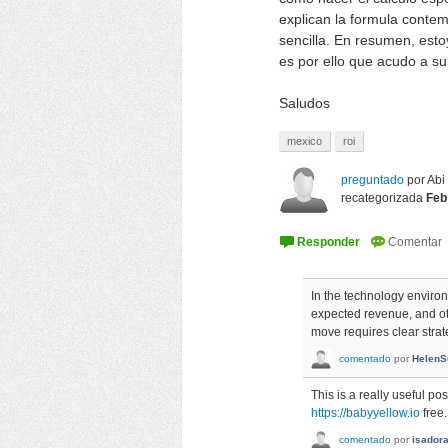
explican la formula conte
sencilla. En resumen, esto
es por ello que acudo a s
Saludos
mexico
roi
preguntado
por
Abi
recategorizada
Feb
In the technology environ
expected revenue, and oth
move requires clear stra
comentado
por
HelenS
This is a really useful po
https://babyyellow.io
free.
comentado
por
isador