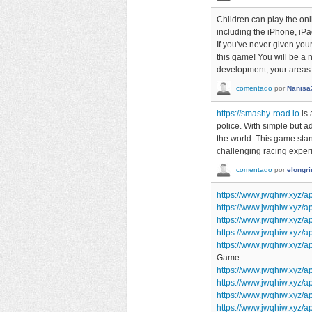
Children can play the o
including the iPhone, iPa
If you've never given your
this game! You will be a
development, your areas of
comentado
por
Nanisa
https://smashy-road.io
is 
police. With simple but 
the world. This game stand
challenging racing exper
comentado
por
elongr
https://www.jwqhiw.xyz/a
https://www.jwqhiw.xyz/
https://www.jwqhiw.xyz/
https://www.jwqhiw.xyz
https://www.jwqhiw.xyz/a
Game
https://www.jwqhiw.xyz/ap
https://www.jwqhiw.xyz
https://www.jwqhiw.xyz/a
https://www.jwqhiw.xyz/a