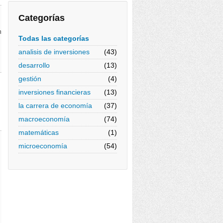
Categorías
n
Todas las categorías
analisis de inversiones
(43)
desarrollo
(13)
gestión
(4)
inversiones financieras
(13)
la carrera de economía
(37)
macroeconomía
(74)
matemáticas
(1)
microeconomía
(54)