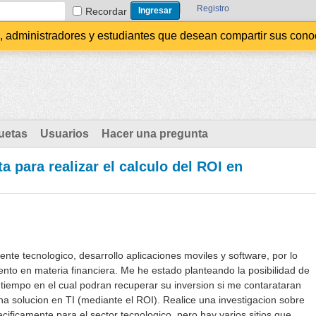
Registro
Recordar
administradores y estudiantes que desean compartir sus conocim
uetas
Usuarios
Hacer una pregunta
a para realizar el calculo del ROI en
e tecnologico, desarrollo aplicaciones moviles y software, por lo
nto en materia financiera. Me he estado planteando la posibilidad de
l tiempo en el cual podran recuperar su inversion si me contarataran
na solucion en TI (mediante el ROI). Realice una investigacion sobre
cificamente para el sector tecnologico, pero hay varios sitios que