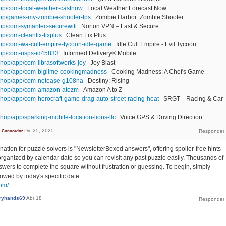
app/com-local-weather-castnow
Local Weather Forecast Now
/app/games-my-zombie-shooter-fps
Zombie Harbor: Zombie Shooter
app/com-symantec-securewifi
Norton VPN – Fast & Secure
pp/com-cleanfix-fixplus
Clean Fix Plus
app/com-wa-cult-empire-tycoon-idle-game
Idle Cult Empire - Evil Tycoon
/app/com-usps-id45833
Informed Delivery® Mobile
hop/app/com-librasoftworks-joy
Joy Blast
.shop/app/com-biglime-cookingmadness
Cooking Madness: A Chef's Game
.shop/app/com-netease-g108na
Destiny: Rising
.shop/app/com-amazon-atozm
Amazon A to Z
shop/app/com-herocraft-game-drag-auto-street-racing-heat
SRGT－Racing & Car
hop/app/sparking-mobile-location-lions-llc
Voice GPS & Driving Direction
Dic 25, 2025
Conocedor
ination for puzzle solvers is "NewsletterBoxed answers", offering spoiler-free hints
organized by calendar date so you can revisit any past puzzle easily. Thousands of
nswers to complete the square without frustration or guessing. To begin, simply
lowed by today's specific date.
com/
ryhands69
Abr 18