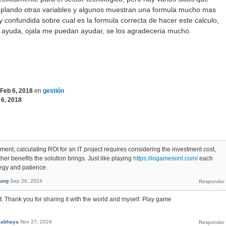
mplando otras variables y algunos muestran una formula mucho mas
y confundida sobre cual es la formula correcta de hacer este calculo,
u ayuda, ojala me puedan ayudar, se los agradeceria mucho.
Feb 6, 2018
en
gestión
 6, 2018
ment, calculating ROI for an IT project requires considering the investment cost,
er benefits the solution brings. Just like playing
https://iogamesonl.com/
each
tegy and patience.
ung
Sep 26, 2024
st. Thank you for sharing it with the world and myself. Play game
aabhaya
Nov 27, 2024