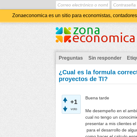
Zonaeconomica es un sitio para economistas, contadores, 
Preguntas
Sin responder
Etiq
¿Cual es la formula correct
proyectos de TI?
Buena tarde
+1
voto
Me desempeño en el ambient
cual no tengo un conocimie
presentar a mis clientes e
para el desarrollo de algu
como hacer el calculo espe