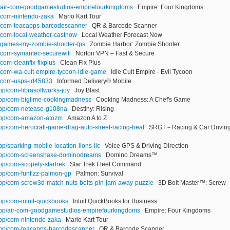
app/air-com-goodgamestudios-empirefourkingdoms
Empire: Four Kingdoms
pp/com-nintendo-zaka
Mario Kart Tour
pp/com-teacapps-barcodescanner
QR & Barcode Scanner
pp/com-local-weather-castnow
Local Weather Forecast Now
pp/games-my-zombie-shooter-fps
Zombie Harbor: Zombie Shooter
pp/com-symantec-securewifi
Norton VPN – Fast & Secure
/com-cleanfix-fixplus
Clean Fix Plus
pp/com-wa-cult-empire-tycoon-idle-game
Idle Cult Empire - Evil Tycoon
pp/com-usps-id45833
Informed Delivery® Mobile
pp/com-librasoftworks-joy
Joy Blast
/app/com-biglime-cookingmadness
Cooking Madness: A Chef's Game
/app/com-netease-g108na
Destiny: Rising
/app/com-amazon-atozm
Amazon A to Z
app/com-herocraft-game-drag-auto-street-racing-heat
SRGT－Racing & Car Drivin
pp/sparking-mobile-location-lions-llc
Voice GPS & Driving Direction
z/app/com-screenshake-dominodreams
Domino Dreams™
app/com-scopely-startrek
Star Trek Fleet Command
app/com-funfizz-palmon-gp
Palmon: Survival
/app/com-screw3d-match-nuts-bolts-pin-jam-away-puzzle
3D Bolt Master™: Screw
app/com-intuit-quickbooks
Intuit QuickBooks for Business
/app/air-com-goodgamestudios-empirefourkingdoms
Empire: Four Kingdoms
app/com-nintendo-zaka
Mario Kart Tour
/app/com-teacapps-barcodescanner
QR & Barcode Scanner