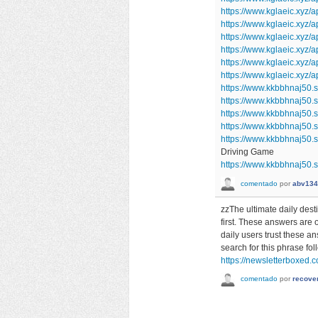
https://www.kglaeic.xyz/
https://www.kglaeic.xyz
https://www.kglaeic.xyz/
https://www.kglaeic.xyz/a
https://www.kglaeic.xyz/
https://www.kglaeic.xyz
https://www.kkbbhnaj50.s
https://www.kkbbhnaj50
https://www.kkbbhnaj50
https://www.kkbbhnaj50
https://www.kkbbhnaj50.
Driving Game
https://www.kkbbhnaj50.s
comentado
por
abv134
zzThe ultimate daily dest
first. These answers are 
daily users trust these a
search for this phrase fol
https://newsletterboxed.
comentado
por
recove