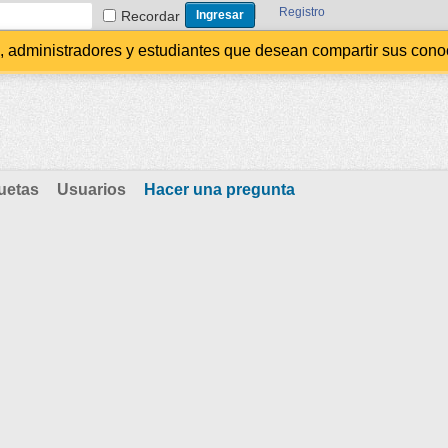
Registro
Recordar
administradores y estudiantes que desean compartir sus conocim
uetas
Usuarios
Hacer una pregunta