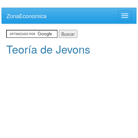
Skip
to
ZonaEconomica
Toggle
main
naviga
content
Teoría de Jevons