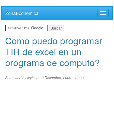
Skip
to
ZonaEconomica
Toggle
main
naviga
content
Como puedo programar
TIR de excel en un
programa de computo?
Submitted by
ivyhs
on 9 December, 2009 - 13:33