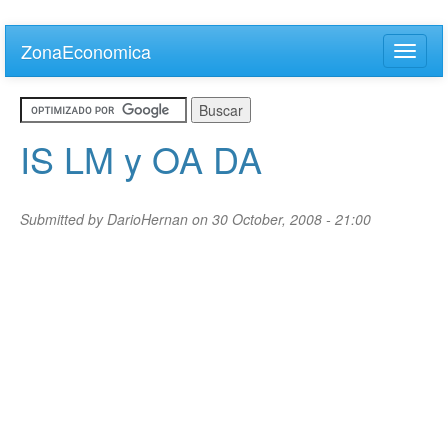
Skip
to
ZonaEconomica
Toggle
main
naviga
content
IS LM y OA DA
Submitted by
DarioHernan
on 30 October, 2008 - 21:00