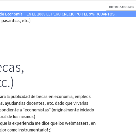
 de Economía
EN EL 2008 EL PERU CRECIO POR EL 9%, ¿CUANTOS...
 pasantias, etc.)
ecas,
c.)
ara la publicidad de becas en economia, empleos
s, ayudantias docentes, etc. dado que vi varias
pondiente a "economistas" (originalmente iniciado
oral de los mismos)
nque la experiencia me dice que los webmasters, en
jor como instrumentarlo! ;)