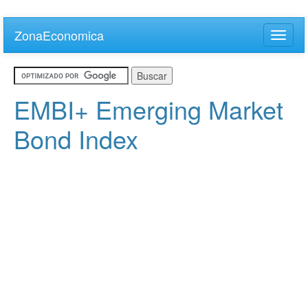
Skip
to
ZonaEconomica
Toggle
main
naviga
content
EMBI+ Emerging Market
Bond Index