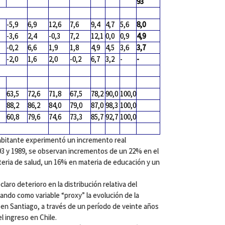
93
-5,9
6,9
12,6
7,6
9,4
4,7
5,6
8,0
-3,6
2,4
-0,3
7,2
12,1
0,0
0,9
4,9
-0,2
6,6
1,9
1,8
4,9
4,5
3,6
3,7
-2,0
1,6
2,0
-0,2
6,7
3,2
-
-
63,5
72,6
71,8
67,5
78,2
90,0
100,0
88,2
86,2
84,0
79,0
87,0
98,3
100,0
60,8
79,6
74,6
73,3
85,7
92,7
100,0
habitante experimentó un incremento real
3 y 1989, se observan incrementos de un 22% en el
teria de salud, un 16% en materia de educación y un
claro deterioro en la distribución relativa del
ando como variable “proxy” la evolución de la
en Santiago, a través de un período de veinte años
l ingreso en Chile.