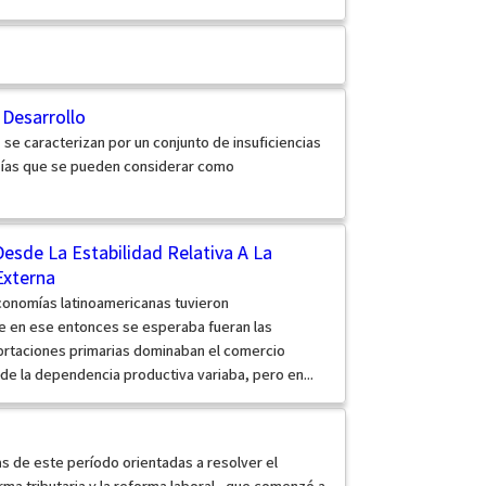
 Desarrollo
 se caracterizan por un conjunto de insuficiencias
ías que se pueden considerar como
Desde La Estabilidad Relativa A La
Externa
conomías latinoamericanas tuvieron
ue en ese entonces se esperaba fueran las
portaciones primarias dominaban el comercio
 de la dependencia productiva variaba, pero en...
s de este período orientadas a resolver el
rma tributaria y la reforma laboral –que comenzó a