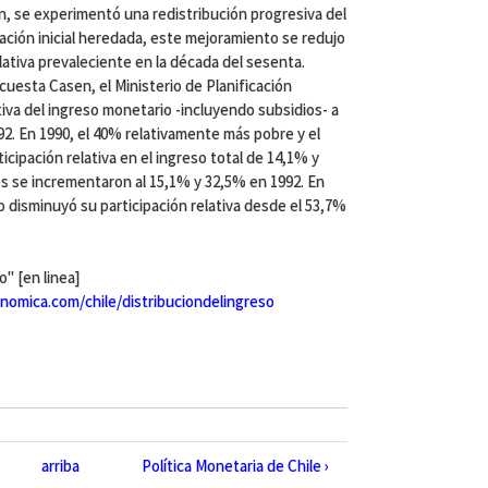
n, se experimentó una redistribución progresiva del
uación inicial heredada, este mejoramiento se redujo
lativa prevaleciente en la década del sesenta.
cuesta Casen, el Ministerio de Planificación
ativa del ingreso monetario -incluyendo subsidios- a
992. En 1990, el 40% relativamente más pobre y el
cipación relativa en el ingreso total de 14,1% y
s se incrementaron al 15,1% y 32,5% en 1992. En
 disminuyó su participación relativa desde el 53,7%
o" [en linea]
omica.com/chile/distribuciondelingreso
arriba
Política Monetaria de Chile ›