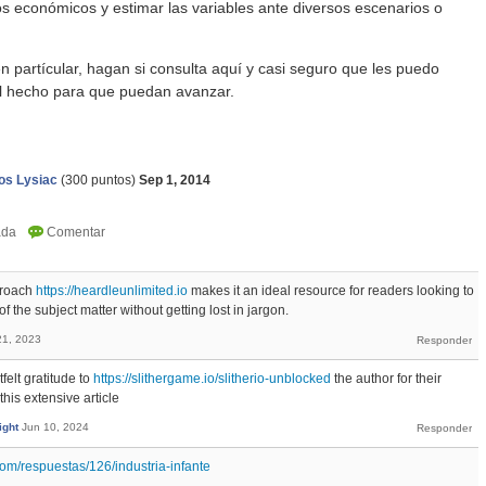
 económicos y estimar las variables ante diversos escenarios o
n partícular, hagan si consulta aquí y casi seguro que les puedo
l hecho para que puedan avanzar.
os Lysiac
(
300
puntos)
Sep 1, 2014
pproach
https://heardleunlimited.io
makes it an ideal resource for readers looking to
 the subject matter without getting lost in jargon.
21, 2023
felt gratitude to
https://slithergame.io/slitherio-unblocked
the author for their
 this extensive article
ight
Jun 10, 2024
m/respuestas/126/industria-infante