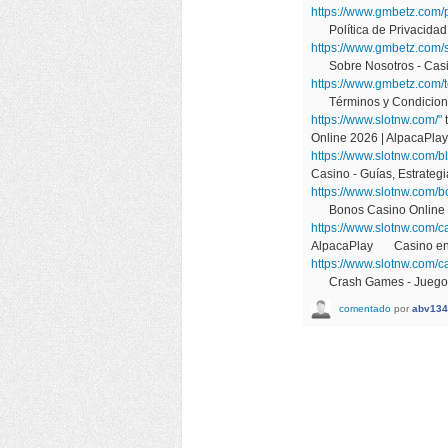
https://www.gmbetz.com/p
Política de Privacidad
https://www.gmbetz.com/
Sobre Nosotros - Casi
https://www.gmbetz.com/
Términos y Condicione
https://www.slotnw.com/"
Online 2026 | AlpacaP
https://www.slotnw.com/b
Casino - Guías, Estrat
https://www.slotnw.com/b
Bonos Casino Online 
https://www.slotnw.com/c
AlpacaPlay Casino en 
https://www.slotnw.com/c
Crash Games - Juegos d
comentado
por
abv134