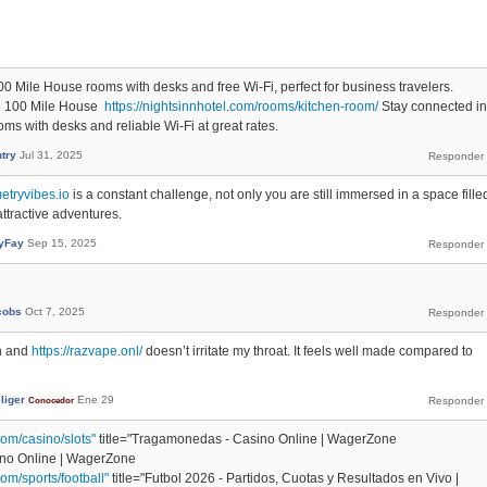
0 Mile House rooms with desks and free Wi-Fi, perfect for business travelers.
n 100 Mile House​
https://nightsinnhotel.com/rooms/kitchen-room/
Stay connected in
s with desks and reliable Wi-Fi at great rates.
try
Jul 31, 2025
etryvibes.io
is a constant challenge, not only you are still immersed in a space fille
attractive adventures.
yFay
Sep 15, 2025
cobs
Oct 7, 2025
th and
https://razvape.onl/
doesn’t irritate my throat. It feels well made compared to
liger
Ene 29
Conocedor
om/casino/slots"
title="Tragamonedas - Casino Online | WagerZone
no Online | WagerZone
om/sports/football"
title="Futbol 2026 - Partidos, Cuotas y Resultados en Vivo |