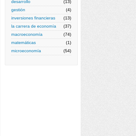
desarrollo
(13)
gestión
(4)
inversiones financieras
(13)
la carrera de economía
(37)
macroeconomía
(74)
matemáticas
(1)
microeconomía
(54)