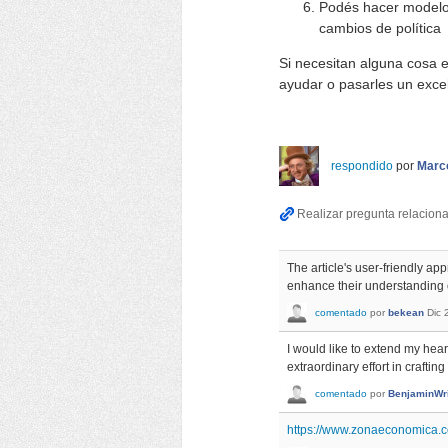
Podés hacer modelos
cambios de política
Si necesitan alguna cosa e
ayudar o pasarles un exce
respondido
por
Marc
The article's user-friendly a
enhance their understanding of
comentado
por
bekean
Dic 
I would like to extend my heart
extraordinary effort in crafting
comentado
por
BenjaminWr
https://www.zonaeconomica.co