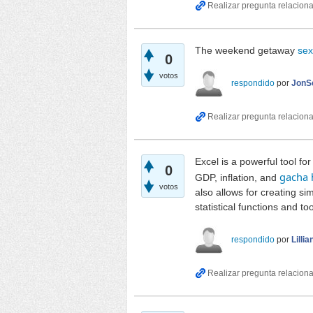
The weekend getaway
sex
0
votos
respondido
por
JonSe
Excel is a powerful tool f
0
gacha 
GDP, inflation, and
votos
also allows for creating si
statistical functions and too
respondido
por
Lilli