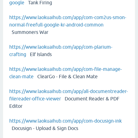
google
Tank Firing
https://www.laokuaihub.com/app/com-com2us-smon-
normal-freefull-google-kr-android-common
Summoners War
https://www.laokuaihub.com/app/com-plarium-
crafting
Elf Islands
https://www.laokuaihub.com/app/com-file-manage-
clean-mate
ClearGo - File & Clean Mate
https://www.laokuaihub.com/app/all-documentreader-
filereader-office-viewer
Document Reader & PDF
Editor
https://www.laokuaihub.com/app/com-docusign-ink
Docusign - Upload & Sign Docs