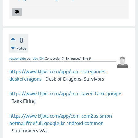
0
votos
respondido
por
abv134
Conocedor
(
1.5k
puntos)
Ene 9
https://www.kljlxc.com/app/com-coregames-
duskofdragons
Dusk of Dragons: Survivors
https://www.kljlxc.com/app/com-raven-tank-google
Tank Firing
https://www.kljlxc.com/app/com-com2us-smon-
normal-freefull-google-kr-android-common
Summoners War