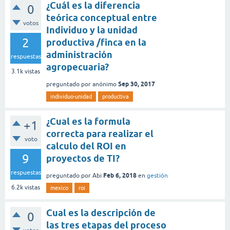
¿Cuál es la diferencia
0
teórica conceptual entre
votos
Individuo y la unidad
2
productiva /finca en la
administración
respuestas
agropecuaria?
3.1k
vistas
Sep 30, 2017
preguntado
por
anónimo
individuo-unidad
productiva
¿Cual es la formula
+1
correcta para realizar el
voto
calculo del ROI en
9
proyectos de TI?
respuestas
Feb 6, 2018
preguntado
por
Abi
en
gestión
6.2k
vistas
mexico
roi
Cual es la descripción de
0
las tres etapas del proceso