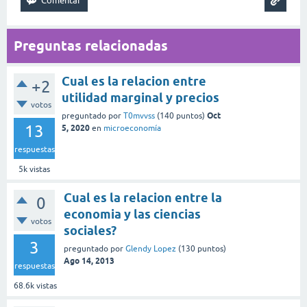
Preguntas relacionadas
Cual es la relacion entre
+2
utilidad marginal y precios
votos
Oct
preguntado
por
T0mvvss
(
140
puntos)
13
5, 2020
en
microeconomía
respuestas
5k
vistas
Cual es la relacion entre la
0
economia y las ciencias
votos
sociales?
3
preguntado
por
Glendy Lopez
(
130
puntos)
Ago 14, 2013
respuestas
68.6k
vistas