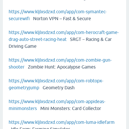
https://www.kljlxsdzxd.com/app/com-symantec-
securewifi
Norton VPN – Fast & Secure
https://www.kljlxsdzxd.com/app/com-herocraft-game-
drag-auto-street-racing-heat
SRGT－Racing & Car
Driving Game
https://www.kljlxsdzxd.com/app/com-zombie-gun-
shooter
Zombie Hunt: Apocalypse Games
https://www.kljlxsdzxd.com/app/com-robtopx-
geometryjump
Geometry Dash
https://www.kljlxsdzxd.com/app/com-appideas-
minimonsters
Mini Monsters: Card Collector
https://www.kljlxsdzxd.com/app/com-luma-idlefarm