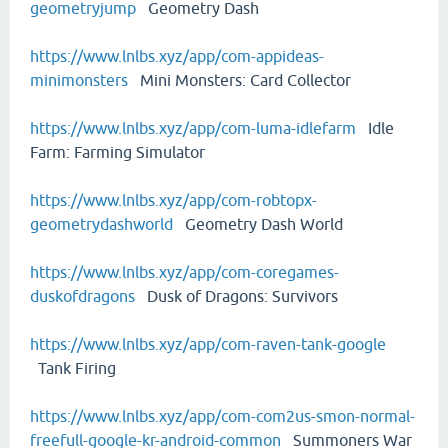
geometryjump
Geometry Dash
https://www.lnlbs.xyz/app/com-appideas-
minimonsters
Mini Monsters: Card Collector
https://www.lnlbs.xyz/app/com-luma-idlefarm
Idle
Farm: Farming Simulator
https://www.lnlbs.xyz/app/com-robtopx-
geometrydashworld
Geometry Dash World
https://www.lnlbs.xyz/app/com-coregames-
duskofdragons
Dusk of Dragons: Survivors
https://www.lnlbs.xyz/app/com-raven-tank-google
Tank Firing
https://www.lnlbs.xyz/app/com-com2us-smon-normal-
freefull-google-kr-android-common
Summoners War