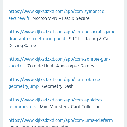
https://www.kljlxsdzxd.com/app/com-symantec-
securewifi
Norton VPN – Fast & Secure
https://www.kljlxsdzxd.com/app/com-herocraft-game-
drag-auto-street-racing-heat
SRGT－Racing & Car
Driving Game
https://www.kljlxsdzxd.com/app/com-zombie-gun-
shooter
Zombie Hunt: Apocalypse Games
https://www.kljlxsdzxd.com/app/com-robtopx-
geometryjump
Geometry Dash
https://www.kljlxsdzxd.com/app/com-appideas-
minimonsters
Mini Monsters: Card Collector
https://www.kljlxsdzxd.com/app/com-luma-idlefarm