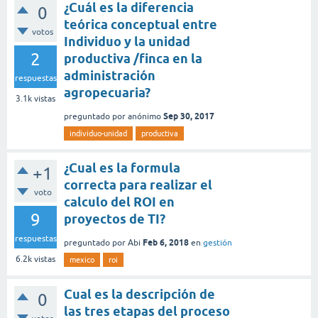
¿Cuál es la diferencia
0
teórica conceptual entre
votos
Individuo y la unidad
2
productiva /finca en la
administración
respuestas
agropecuaria?
3.1k
vistas
Sep 30, 2017
preguntado
por
anónimo
individuo-unidad
productiva
¿Cual es la formula
+1
correcta para realizar el
voto
calculo del ROI en
9
proyectos de TI?
respuestas
Feb 6, 2018
preguntado
por
Abi
en
gestión
6.2k
vistas
mexico
roi
Cual es la descripción de
0
las tres etapas del proceso