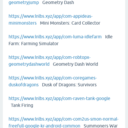
geometryjump
Geometry Dash
https://www.lnlbs.xyz/app/com-appideas-
minimonsters
Mini Monsters: Card Collector
https://www.lnlbs.xyz/app/com-luma-idlefarm
Idle
Farm: Farming Simulator
https://www.lnlbs.xyz/app/com-robtopx-
geometrydashworld
Geometry Dash World
https://www.lnlbs.xyz/app/com-coregames-
duskofdragons
Dusk of Dragons: Survivors
https://www.lnlbs.xyz/app/com-raven-tank-google
Tank Firing
https://www.lnlbs.xyz/app/com-com2us-smon-normal-
freefull-google-kr-android-common
Summoners War