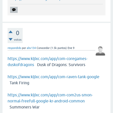
0
votos
respondido
por
abv134
Conocedor
(
1.5k
puntos)
Ene 9
https://www.kljlxc.com/app/com-coregames-
duskofdragons
Dusk of Dragons: Survivors
https://www.kljlxc.com/app/com-raven-tank-google
Tank Firing
https://www.kljlxc.com/app/com-com2us-smon-
normal-freefull-google-kr-android-common
Summoners War