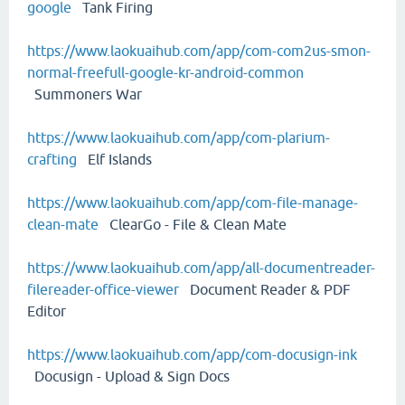
google
Tank Firing
https://www.laokuaihub.com/app/com-com2us-smon-
normal-freefull-google-kr-android-common
Summoners War
https://www.laokuaihub.com/app/com-plarium-
crafting
Elf Islands
https://www.laokuaihub.com/app/com-file-manage-
clean-mate
ClearGo - File & Clean Mate
https://www.laokuaihub.com/app/all-documentreader-
filereader-office-viewer
Document Reader & PDF
Editor
https://www.laokuaihub.com/app/com-docusign-ink
Docusign - Upload & Sign Docs