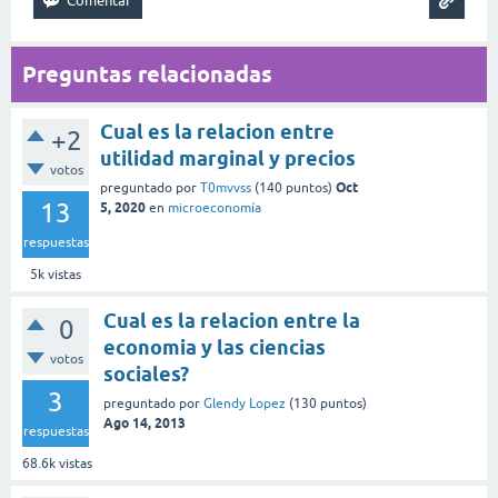
Preguntas relacionadas
Cual es la relacion entre
+2
utilidad marginal y precios
votos
Oct
preguntado
por
T0mvvss
(
140
puntos)
13
5, 2020
en
microeconomía
respuestas
5k
vistas
Cual es la relacion entre la
0
economia y las ciencias
votos
sociales?
3
preguntado
por
Glendy Lopez
(
130
puntos)
Ago 14, 2013
respuestas
68.6k
vistas