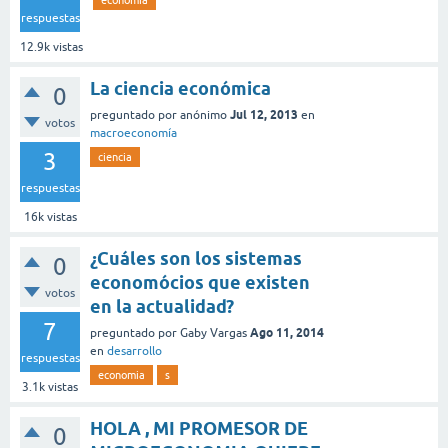
respuestas
12.9k
vistas
La ciencia económica
0
Jul 12, 2013
preguntado
por
anónimo
en
votos
macroeconomía
3
ciencia
respuestas
16k
vistas
¿Cuáles son los sistemas
0
economócios que existen
votos
en la actualidad?
7
Ago 11, 2014
preguntado
por
Gaby Vargas
en
desarrollo
respuestas
economia
s
3.1k
vistas
HOLA , MI PROMESOR DE
0