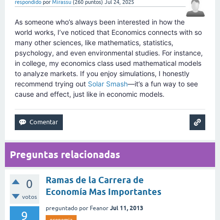
respondido
por
Mirassu
(
260
puntos)
Jul 24, 2025
As someone who’s always been interested in how the
world works, I’ve noticed that Economics connects with so
many other sciences, like mathematics, statistics,
psychology, and even environmental studies. For instance,
in college, my economics class used mathematical models
to analyze markets. If you enjoy simulations, I honestly
recommend trying out
Solar Smash
—it’s a fun way to see
cause and effect, just like in economic models.
Preguntas relacionadas
Ramas de la Carrera de
0
Economía Mas Importantes
votos
Jul 11, 2013
preguntado
por
Feanor
9
economia