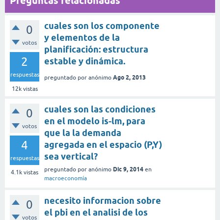
Preguntas relacionadas
cuales son los componente
0
y elementos de la
votos
planificación: estructura
2
estable y dinámica.
respuestas
Ago 2, 2013
preguntado
por
anónimo
12k
vistas
cuales son las condiciones
0
en el modelo is-lm, para
votos
que la la demanda
4
agregada en el espacio (P,Y)
sea vertical?
respuestas
Dic 9, 2014
preguntado
por
anónimo
en
4.1k
vistas
macroeconomía
necesito informacion sobre
0
el pbi en el analisi de los
votos