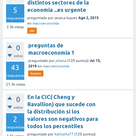
distintos sectores de la
5
economia ...es urgente
Ago 2, 2013
preguntado
por
jessica luquez
respuestas
en
macroeconomía
2.3k
vistas
pbi
preguntas de
0
macroeconomia 1
votos
Jul 13,
preguntado
por
johana
(
120
puntos)
43
2019
en
macroeconomía
keynes
respuestas
21.3k
vistas
En la CIC( Cheng y
0
Ravallion) que sucede con
votos
la distribución si los
2
valores son negativos para
todos los percentiles
respuestas
preguntado
por
kathytha77
(
120
puntos)